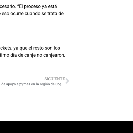
cesario. “El proceso ya está
e eso ocurre cuando se trata de
kets, ya que el resto son los
ltimo día de canje no canjearon,
SIGUIENTE
Ministerio de Hacienda entrega balance regional de medidas de apoyo a pymes en la región de Coquimbo