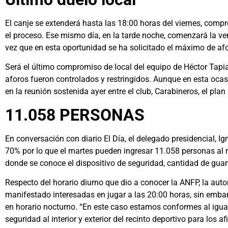
El canje se extenderá hasta las 18:00 horas del viernes, comp
el proceso. Ese mismo día, en la tarde noche, comenzará la v
vez que en esta oportunidad se ha solicitado el máximo de a
Será el último compromiso de local del equipo de Héctor Tapia
aforos fueron controlados y restringidos. Aunque en esta ocas
en la reunión sostenida ayer entre el club, Carabineros, el pl
11.058 PERSONAS
En conversación con diario El Día, el delegado presidencial, I
70% por lo que el martes pueden ingresar 11.058 personas al re
donde se conoce el dispositivo de seguridad, cantidad de guard
Respecto del horario diurno que dio a conocer la ANFP, la aut
manifestado interesadas en jugar a las 20:00 horas, sin embar
en horario nocturno. “En este caso estamos conformes al igual
seguridad al interior y exterior del recinto deportivo para los a