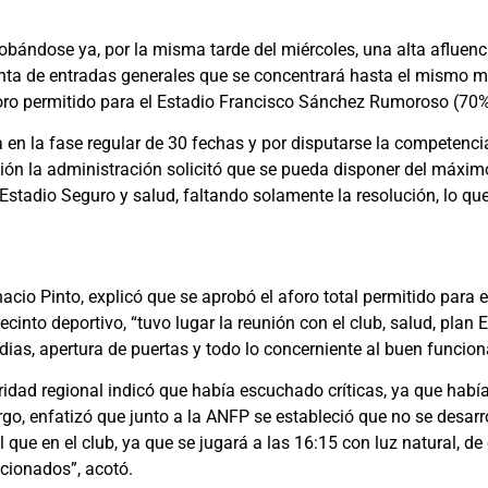
robándose ya, por la misma tarde del miércoles, una alta afluen
enta de entradas generales que se concentrará hasta el mismo m
foro permitido para el Estadio Francisco Sánchez Rumoroso (70%
 en la fase regular de 30 fechas y por disputarse la competenc
ión la administración solicitó que se pueda disponer del máxim
an Estadio Seguro y salud, faltando solamente la resolución, lo q
gnacio Pinto, explicó que se aprobó el aforo total permitido par
cinto deportivo, “tuvo lugar la reunión con el club, salud, plan 
ias, apertura de puertas y todo lo concerniente al buen funcion
oridad regional indicó que había escuchado críticas, ya que hab
go, enfatizó que junto a la ANFP se estableció que no se desar
 que en el club, ya que se jugará a las 16:15 con luz natural, 
ficionados”, acotó.