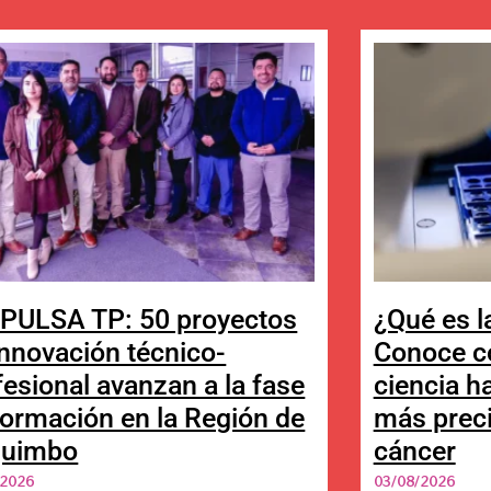
PULSA TP: 50 proyectos
¿Qué es l
innovación técnico-
Conoce c
fesional avanzan a la fase
ciencia h
formación en la Región de
más preci
quimbo
cáncer
/2026
03/08/2026