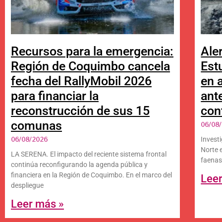
Recursos para la emergencia:
Aler
Región de Coquimbo cancela
Est
fecha del RallyMobil 2026
en a
para financiar la
ant
reconstrucción de sus 15
con
comunas
06/08
06/08/2026
Investi
Norte 
LA SERENA. El impacto del reciente sistema frontal
faenas 
continúa reconfigurando la agenda pública y
financiera en la Región de Coquimbo. En el marco del
Lee
despliegue
Leer más »