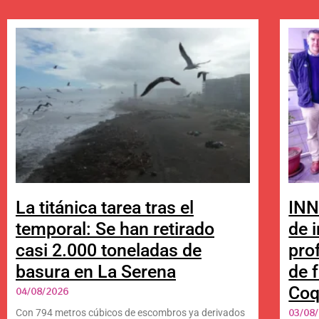
La titánica tarea tras el
INN
temporal: Se han retirado
de 
casi 2.000 toneladas de
pro
basura en La Serena
de 
Co
04/08/2026
03/08
Con 794 metros cúbicos de escombros ya derivados