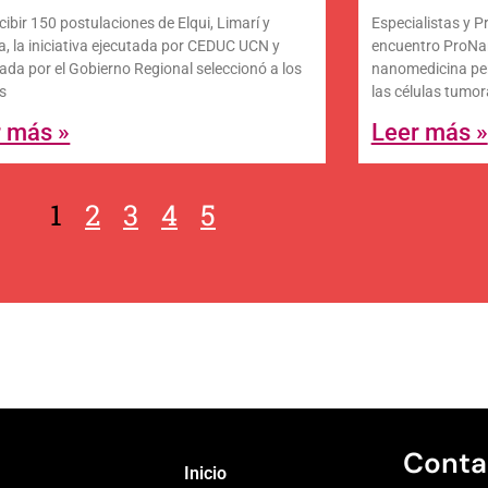
cibir 150 postulaciones de Elqui, Limarí y
Especialistas y 
, la iniciativa ejecutada por CEDUC UCN y
encuentro ProNa
iada por el Gobierno Regional seleccionó a los
nanomedicina perm
s
las células tumor
r más »
Leer más »
1
2
3
4
5
Conta
Inicio