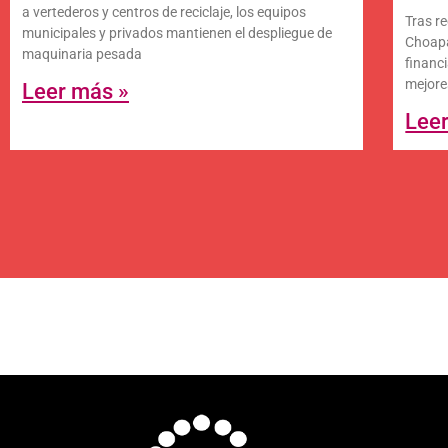
a vertederos y centros de reciclaje, los equipos
Tras re
municipales y privados mantienen el despliegue de
Choapa
maquinaria pesada
financ
mejore
Leer más »
Lee