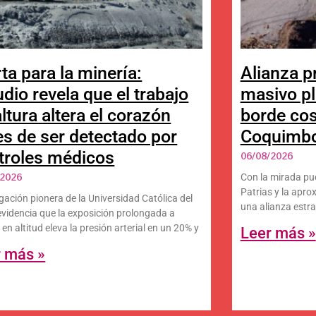
ta para la minería:
Alianza p
udio revela que el trabajo
masivo pl
ltura altera el corazón
borde cos
es de ser detectado por
Coquimbo 
troles médicos
06/08/2026
/2026
Con la mirada pue
Patrias y la apro
gación pionera de la Universidad Católica del
una alianza estra
evidencia que la exposición prolongada a
en altitud eleva la presión arterial en un 20% y
Leer más »
r más »