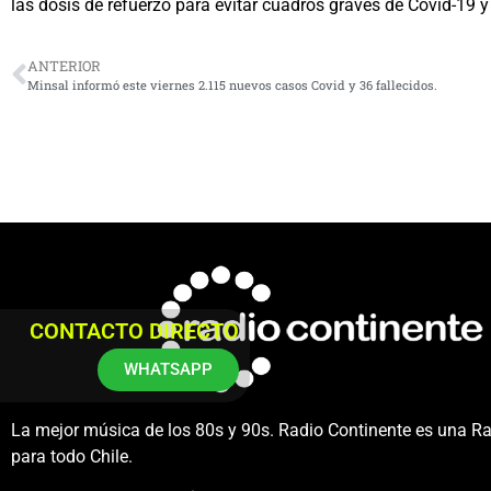
las dosis de refuerzo para evitar cuadros graves de Covid-1
ANTERIOR
Minsal informó este viernes 2.115 nuevos casos Covid y 36 fallecidos.
CONTACTO DIRECTO
WHATSAPP
La mejor música de los 80s y 90s. Radio Continente es una R
para todo Chile.