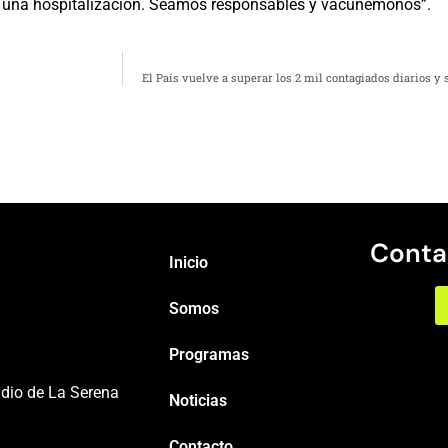
9 y una hospitalización. Seamos responsables y vacunémonos”.
El País vuelve a superar los 2 mil contagiados diarios y
Conta
Inicio
Somos
Programas
adio de La Serena
Noticias
Contacto