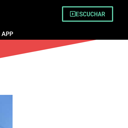
erena
ESCUCHAR
APP