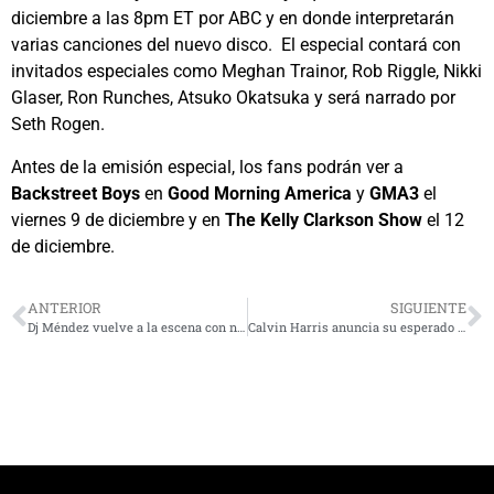
diciembre a las 8pm ET por ABC y en donde interpretarán
varias canciones del nuevo disco. El especial contará con
invitados especiales como Meghan Trainor, Rob Riggle, Nikki
Glaser, Ron Runches, Atsuko Okatsuka y será narrado por
Seth Rogen.
Antes de la emisión especial, los fans podrán ver a
Backstreet Boys
en
Good Morning America
y
GMA3
el
viernes 9 de diciembre y en
The Kelly Clarkson Show
el 12
de diciembre.
ANTERIOR
SIGUIENTE
Dj Méndez vuelve a la escena con nuevo single «Leave your fear»
Calvin Harris anuncia su esperado reencuentro con el público chileno