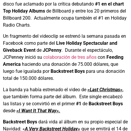
disco fue aclamado por la crítica debutando
#1 en el chart
Top Holiday Albums
de Billboard y entre los 20 primeros del
Billboard 200. Actualmente ocupa también el #1 en Holiday
Radio Charts.
Un fragmento del videoclip se estrenó la semana pasada en
Facebook como parte del
Live Holiday Spectacular and
Giveback Event
de
JCPenny
. Durante el espectáculo,
JCPenney inició su
colaboración de tres años
con
Feeding
America
haciendo una donación de 75.000 dólares, que
luego fue igualada por
Backstreet Boys
para una donación
total de 150.000 dólares.
La banda ya había estrenado el video de
«Last Christmas»
,
que también forma parte del álbum. Este single encabezó
las listas y se convirtió en el primer
#1
de
Backstreet Boys
desde
«I Want It That Way».
Backstreet Boys
dará vida al álbum en su propio especial de
Navidad: «
A Very Backstreet Holiday»
que se emitirá el 14 de