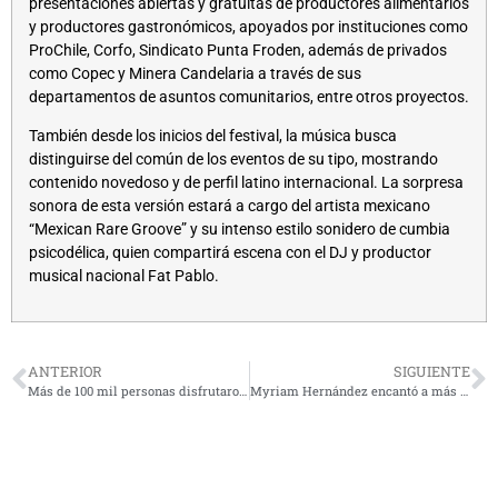
presentaciones abiertas y gratuitas de productores alimentarios
y productores gastronómicos, apoyados por instituciones como
ProChile, Corfo, Sindicato Punta Froden, además de privados
como Copec y Minera Candelaria a través de sus
departamentos de asuntos comunitarios, entre otros proyectos.
También desde los inicios del festival, la música busca
distinguirse del común de los eventos de su tipo, mostrando
contenido novedoso y de perfil latino internacional. La sorpresa
sonora de esta versión estará a cargo del artista mexicano
“Mexican Rare Groove” y su intenso estilo sonidero de cumbia
psicodélica, quien compartirá escena con el DJ y productor
musical nacional Fat Pablo.
ANTERIOR
SIGUIENTE
Más de 100 mil personas disfrutaron de una noche mágica con Los Bunkers en el Festival Coquimbo
Myriam Hernández encantó a más de 80 mil personas en la última noche de Festival Coquimbo 2026