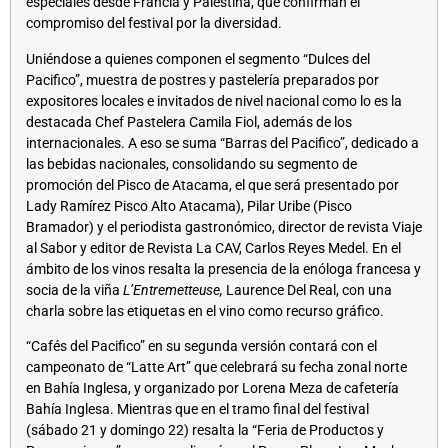
especiales desde Francia y Palestina, que confirman el
compromiso del festival por la diversidad.
Uniéndose a quienes componen el segmento “Dulces del
Pacifico”, muestra de postres y pastelería preparados por
expositores locales e invitados de nivel nacional como lo es la
destacada Chef Pastelera Camila Fiol, además de los
internacionales. A eso se suma “Barras del Pacifico”, dedicado a
las bebidas nacionales, consolidando su segmento de
promoción del Pisco de Atacama, el que será presentado por
Lady Ramírez Pisco Alto Atacama), Pilar Uribe (Pisco
Bramador) y el periodista gastronómico, director de revista Viaje
al Sabor y editor de Revista La CAV, Carlos Reyes Medel. En el
ámbito de los vinos resalta la presencia de la enóloga francesa y
socia de la viña
L’Entremetteuse,
Laurence Del Real, con una
charla sobre las etiquetas en el vino como recurso gráfico.
“Cafés del Pacifico” en su segunda versión contará con el
campeonato de “Latte Art” que celebrará su fecha zonal norte
en Bahía Inglesa, y organizado por Lorena Meza de cafetería
Bahía Inglesa. Mientras que en el tramo final del festival
(sábado 21 y domingo 22) resalta la “Feria de Productos y