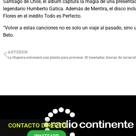
Santiago de Chile, el álbum captura la magia de una presentac
legendario Humberto Gatica. Además de Mentira, el disco inclui
Flores en el inédito Todo es Perfecto.
“Volver a estas canciones no es solo un viaje al pasado, sino
Beto.
ANTERIOR
La Higuera estrenará una planta para procesar 20 toneladas diarias de minera
CONTACTO DIRECTO
WHATSAPP