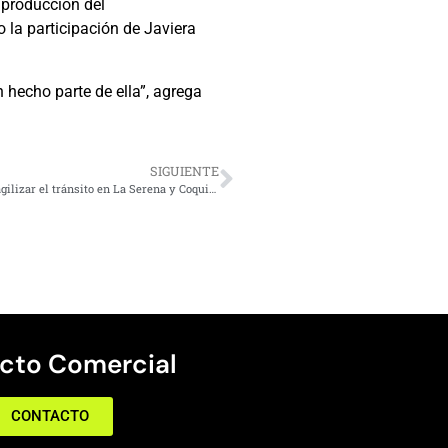
 producción del
 la participación de Javiera
 hecho parte de ella”, agrega
SIGUIENTE
Con cámaras y drones cursarán partes empadronados para agilizar el tránsito en La Serena y Coquimbo
cto Comercial
CONTACTO