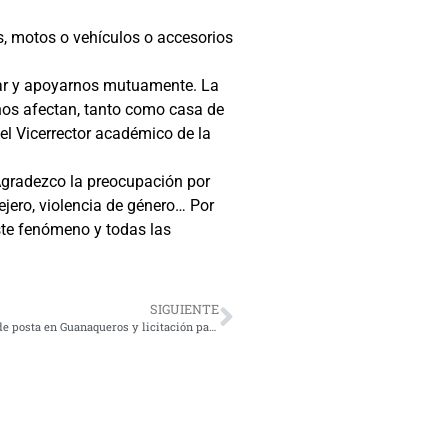
as, motos o vehículos o accesorios
jar y apoyarnos mutuamente. La
 nos afectan, tanto como casa de
el Vicerrector académico de la
“Agradezco la preocupación por
ejero, violencia de género… Por
ste fenómeno y todas las
SIGUIENTE
Tras manifestaciones: Autoridades anuncian remodelación de posta en Guanaqueros y licitación para nuevo recinto de salud