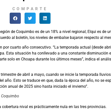
COMPARTE
Región de Coquimbo es de un 18% a nivel regional; Elqui es de 
rdo al boletín, los niveles de embalse bajaron respecto al mes 
nen por cuarto año consecutivo. “La temporada actual (desde abri
apa. Esta situación ha conllevado a una constante disminución e
rte solo en Choapa durante los últimos meses”, indica el anális
imestre de abril a mayo, cuando se inicie la temporada lluviosa,
l año. Esto se traduce en que, dada la época del año, no se es
ión anual de 2025 sino hasta iniciado el invierno”.
de Coquimbo
 cobertura nival es prácticamente nula en las tres provincias.