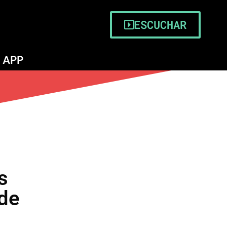
ESCUCHAR
APP
s
 de