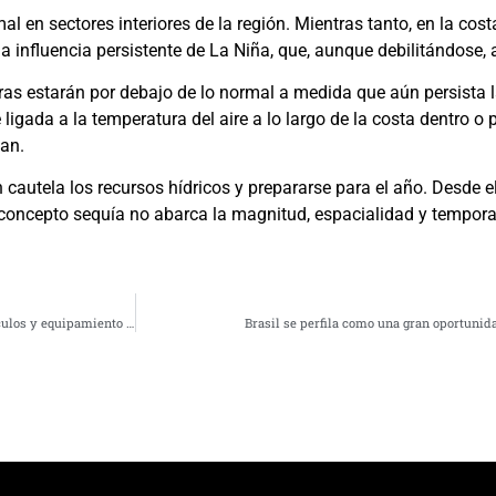
 en sectores interiores de la región. Mientras tanto, en la cos
 influencia persistente de La Niña, que, aunque debilitándose, 
as estarán por debajo de lo normal a medida que aún persista l
igada a la temperatura del aire a lo largo de la costa dentro o
can.
 cautela los recursos hídricos y prepararse para el año. Desde el
 concepto sequía no abarca la magnitud, espacialidad y temporal
Gobierno Regional refuerza la seguridad costera con inversión en nuevos vehículos y equipamiento para la Armada
Brasil se perfila como una gran oportunid