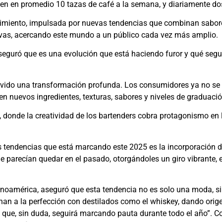
en en promedio 10 tazas de café a la semana, y diariamente do
recimiento, impulsada por nuevas tendencias que combinan sabore
tivas, acercando este mundo a un público cada vez más amplio.
guró que es una evolución que está haciendo furor y qué segu
vivido una transformación profunda. Los consumidores ya no s
n nuevos ingredientes, texturas, sabores y niveles de graduació
, donde la creatividad de los bartenders cobra protagonismo en 
s tendencias que está marcando este 2025 es la incorporación del
 que parecían quedar en el pasado, otorgándoles un giro vibrante,
oamérica, aseguró que esta tendencia no es solo una moda, sin
onan a la perfección con destilados como el whiskey, dando ori
 y que, sin duda, seguirá marcando pauta durante todo el año”. C