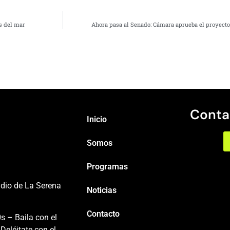
os del mar
Ahora pasa al Senado: Cámara aprueba el proyecto 
Conta
Inicio
Somos
Programas
adio de La Serena
Noticias
Contacto
s – Baila con el
Deléitate con el