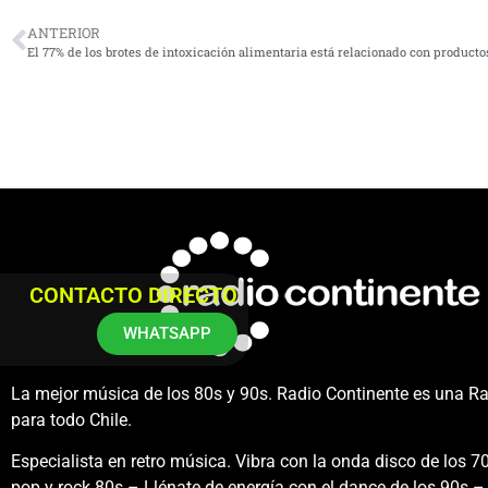
ANTERIOR
El 77% de los brotes de intoxicación alimentaria está relacionado con product
CONTACTO DIRECTO
WHATSAPP
La mejor música de los 80s y 90s. Radio Continente es una R
para todo Chile.
Especialista en retro música. Vibra con la onda disco de los 70
pop y rock 80s – Llénate de energía con el dance de los 90s – 