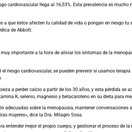
esgo cardiovascular llega al 16,53%. Esta prevalencia es mucho 
 a que éstos afecten tu calidad de vida o pongan en riesgo tu 
édica de Abbott.
muy importante a la hora de aliviar los síntomas de la menopau
l el riesgo cardiovascular, se pueden prevenir si usamos terap
o.
ieza a perder calcio a partir de los 30 años, y esta pérdida se 
vitamina K, selenio, magnesio y betacaroteno en su dieta para me
ión adecuadas sobre la menopausia, mantener conversaciones si
tras mujeres», dice la Dra. Milagro Sosa.
ra entender mejor el propio cuerpo, y gestionar el proceso de la