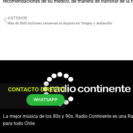
recomendaciones de su médico, de manera de transitar de la m
ANTERIOR
Más de $630 millones renuevan el deporte en Tongoy y Andacollo
CONTACTO DIRECTO
WHATSAPP
La mejor música de los 80s y 90s. Radio Continente es una R
para todo Chile.