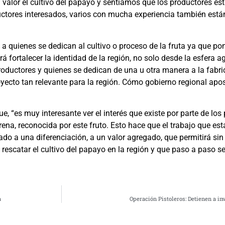
alor el cultivo del papayo y sentíamos que los productores e
ores interesados, varios con mucha experiencia también están
 quienes se dedican al cultivo o proceso de la fruta ya que pon
tirá fortalecer la identidad de la región, no solo desde la esfera a
s productores y quienes se dedican de una u otra manera a la fabr
ecto tan relevante para la región. Cómo gobierno regional apos
ue, “es muy interesante ver el interés que existe por parte de l
rena, reconocida por este fruto. Esto hace que el trabajo que est
ntado a una diferenciación, a un valor agregado, que permitirá 
escatar el cultivo del papayo en la región y que paso a paso s
a
Operación Pistoleros: Detienen a 