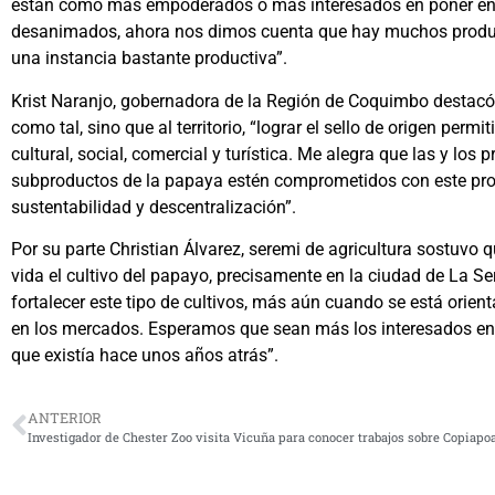
están como más empoderados o más interesados en poner en v
desanimados, ahora nos dimos cuenta que hay muchos product
una instancia bastante productiva”.
Krist Naranjo, gobernadora de la Región de Coquimbo destacó a
como tal, sino que al territorio, “lograr el sello de origen permi
cultural, social, comercial y turística. Me alegra que las y lo
subproductos de la papaya estén comprometidos con este proy
sustentabilidad y descentralización”.
Por su parte Christian Álvarez, seremi de agricultura sostuvo q
vida el cultivo del papayo, precisamente en la ciudad de La Se
fortalecer este tipo de cultivos, más aún cuando se está orie
en los mercados. Esperamos que sean más los interesados en r
que existía hace unos años atrás”.
ANTERIOR
Investigador de Chester Zoo visita Vicuña para conocer trabajos sobre Copiapo