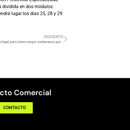
rá dividida en dos módulos:
endrá lugar los días 25, 28 y 29
SIGUIENTE
Sujeto es detenido con mas de mil comprimidos de fármaco ilegal para interrumpir embarazos que era traído desde Perú
cto Comercial
CONTACTO