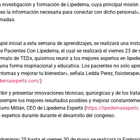
la investigación y formación de Lipedema, cuya principal misión 
es la información necesaria para conectar con dicho personal»,
rnadas.
ié inicial a esta semana de aprendizajes, se realizará una insta
de Pacientes Con Lipedema, el cual se realizará el viernes 23 d
ormato de TEDx, quisimos reunir a los mejores expertos en lipe
 una forma inspiracional y educativa. Los pacientes no solo ap
íntomas y mejorar tu bienestar», señala Ledda Perez, fisioterape
pedemaexperts.com/
)
ir y presentar innovaciones técnicas, quirúrgicas y de los tra
iempre los mejores resultados posibles y mejorar constantemen
Curro Millán, CEO de Lipedema Experts (
https://lipedemaexperts
e expertos durante durante el desarrollo del congreso.
l domingo 25 hasta el viernes 30 de mayo se realizará la Formac