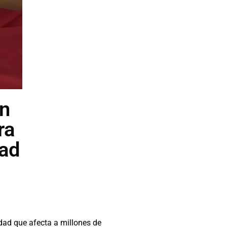
en
ra
dad
ad que afecta a millones de