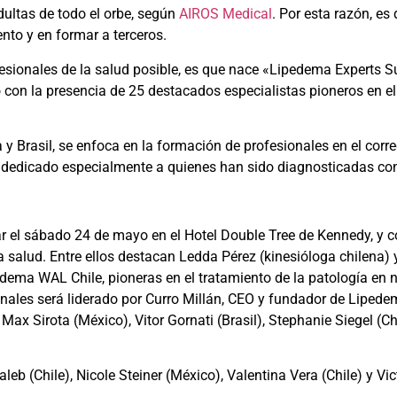
ultas de todo el orbe, según
AIROS Medical
. Por esta razón, e
nto y en formar a terceros.
ofesionales de la salud posible, es que nace «Lipedema Experts 
con la presencia de 25 destacados especialistas pioneros en el
y Brasil, se enfoca en la formación de profesionales en el corr
 dedicado especialmente a quienes han sido diagnosticadas co
r el sábado 24 de mayo en el Hotel Double Tree de Kennedy, y c
a salud. Entre ellos destacan Ledda Pérez (kinesióloga chilena) 
pedema WAL Chile, pioneras en el tratamiento de la patología en 
onales será liderado por Curro Millán, CEO y fundador de Lipede
x Sirota (México), Vitor Gornati (Brasil), Stephanie Siegel (C
leb (Chile), Nicole Steiner (México), Valentina Vera (Chile) y Vi