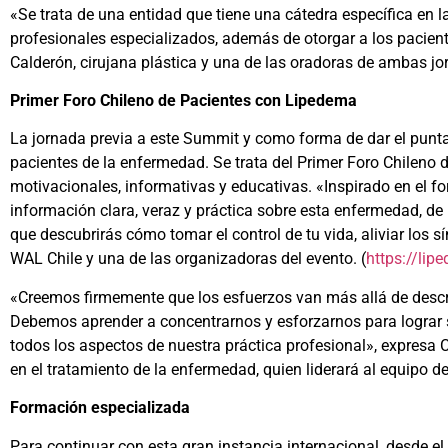
«Se trata de una entidad que tiene una cátedra específica en 
profesionales especializados, además de otorgar a los pacient
Calderón, cirujana plástica y una de las oradoras de ambas jo
Primer Foro Chileno de Pacientes con Lipedema
La jornada previa a este Summit y como forma de dar el puntap
pacientes de la enfermedad. Se trata del Primer Foro Chileno 
motivacionales, informativas y educativas. «Inspirado en el f
información clara, veraz y práctica sobre esta enfermedad, de
que descubrirás cómo tomar el control de tu vida, aliviar los s
WAL Chile y una de las organizadoras del evento. (
https://li
«Creemos firmemente que los esfuerzos van más allá de describ
Debemos aprender a concentrarnos y esforzarnos para lograr s
todos los aspectos de nuestra práctica profesional», expresa 
en el tratamiento de la enfermedad, quien liderará al equipo d
Formación especializada
Para continuar con esta gran instancia internacional, desde e