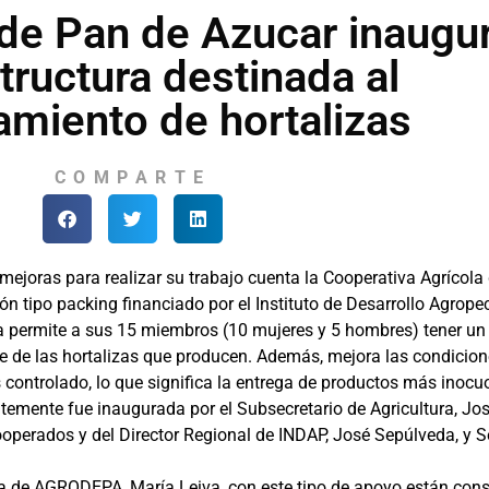
de Pan de Azucar inaugu
tructura destinada al
miento de hortalizas
COMPARTE
 mejoras para realizar su trabajo cuenta la Cooperativa Agríco
ón tipo packing financiado por el Instituto de Desarrollo Agrope
ra permite a sus 15 miembros (10 mujeres y 5 hombres) tener un
e de las hortalizas que producen. Además, mejora las condicio
controlado, lo que significa la entrega de productos más inocu
ntemente fue inaugurada por el Subsecretario de Agricultura, Jo
ooperados y del Director Regional de INDAP, José Sepúlveda, y S
ta de AGRODEPA, María Leiva, con este tipo de apoyo están con