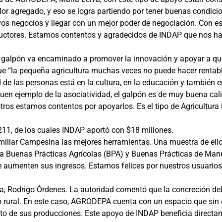
or agregado, y eso se logra partiendo por tener buenas condicio
vos negocios y llegar con un mejor poder de negociación. Con 
oductores. Estamos contentos y agradecidos de INDAP que nos 
 el galpón va encaminado a promover la innovación y apoyar a qu
 “la pequeña agricultura muchas veces no puede hacer rentabl
d de las personas está en la cultura, en la educación y también e
buen ejemplo de la asociatividad, el galpón es de muy buena cal
sotros estamos contentos por apoyarlos. Es el tipo de Agricultur
.211, de los cuales INDAP aportó con $18 millones.
miliar Campesina las mejores herramientas. Una muestra de ello
 Buenas Prácticas Agrícolas (BPA) y Buenas Prácticas de Manu
 aumenten sus ingresos. Estamos felices por nuestros usuarios y
tura, Rodrigo Órdenes. La autoridad comentó que la concreción de
 rural. En este caso, AGRODEPA cuenta con un espacio que sin 
o de sus producciones. Este apoyo de INDAP beneficia directam