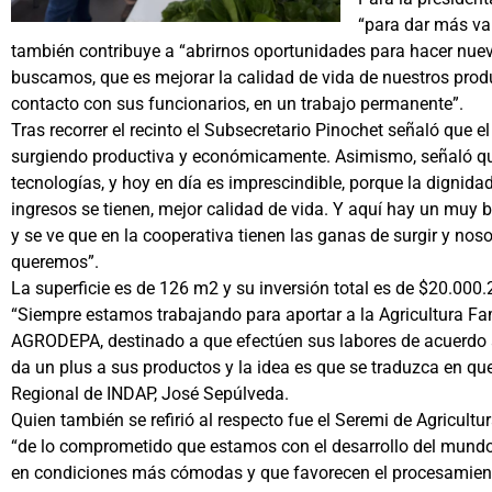
“para dar más val
también contribuye a “abrirnos oportunidades para hacer nue
buscamos, que es mejorar la calidad de vida de nuestros pr
contacto con sus funcionarios, en un trabajo permanente”.
Tras recorrer el recinto el Subsecretario Pinochet señaló que
surgiendo productiva y económicamente. Asimismo, señaló que
tecnologías, y hoy en día es imprescindible, porque la dignida
ingresos se tienen, mejor calidad de vida. Y aquí hay un muy 
y se ve que en la cooperativa tienen las ganas de surgir y no
queremos”.
La superficie es de 126 m2 y su inversión total es de $20.000
“Siempre estamos trabajando para aportar a la Agricultura Fa
AGRODEPA, destinado a que efectúen sus labores de acuerdo a
da un plus a sus productos y la idea es que se traduzca en que
Regional de INDAP, José Sepúlveda.
Quien también se refirió al respecto fue el Seremi de Agricul
“de lo comprometido que estamos con el desarrollo del mundo
en condiciones más cómodas y que favorecen el procesamient