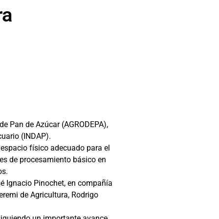
ra
la de Pan de Azúcar (AGRODEPA),
cuario (INDAP).
 espacio físico adecuado para el
nes de procesamiento básico en
os.
sé Ignacio Pinochet, en compañía
eremi de Agricultura, Rodrigo
siguiendo un importante avance