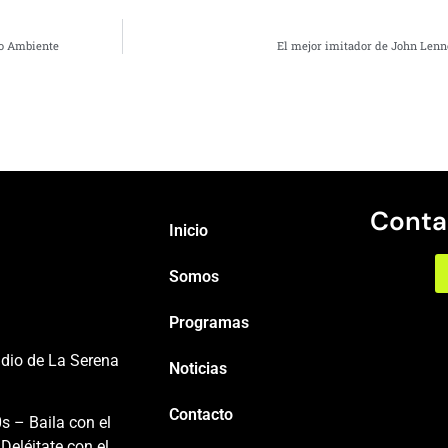
io Ambiente
El mejor imitador de John Len
Conta
Inicio
Somos
Programas
adio de La Serena
Noticias
Contacto
s – Baila con el
Deléitate con el