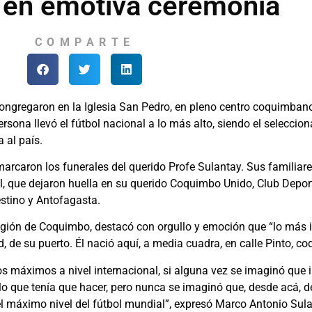
 en emotiva ceremonia
COMPARTE
gregaron en la Iglesia San Pedro, en pleno centro coquimbano,
ona llevó el fútbol nacional a lo más alto, siendo el selecciona
 al país.
marcaron los funerales del querido Profe Sulantay. Sus familiar
bol, que dejaron huella en su querido Coquimbo Unido, Club Depor
estino y Antofagasta.
Región de Coquimbo, destacó con orgullo y emoción que “lo más 
, de su puerto. Él nació aquí, a media cuadra, en calle Pinto, 
máximos a nivel internacional, si alguna vez se imaginó que iba 
lo que tenía que hacer, pero nunca se imaginó que, desde acá, 
 el máximo nivel del fútbol mundial”, expresó Marco Antonio Sula