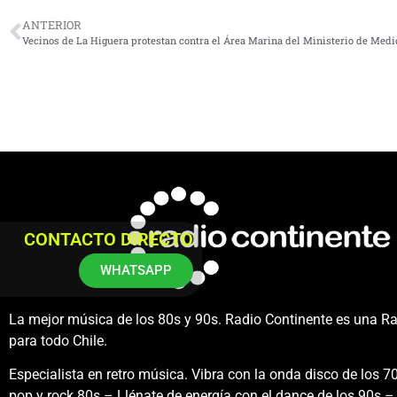
ANTERIOR
Vecinos de La Higuera protestan contra el Área Marina del Ministerio de Med
CONTACTO DIRECTO
WHATSAPP
La mejor música de los 80s y 90s. Radio Continente es una R
para todo Chile.
Especialista en retro música. Vibra con la onda disco de los 70
pop y rock 80s – Llénate de energía con el dance de los 90s – 