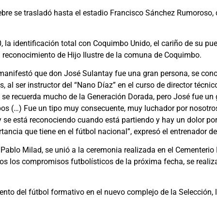
únebre se trasladó hasta el estadio Francisco Sánchez Rumoroso
, la identificación total con Coquimbo Unido, el cariño de su p
el reconocimiento de Hijo Ilustre de la comuna de Coquimbo.
 manifestó que don José Sulantay fue una gran persona, se cono
al ser instructor del “Nano Díaz” en el curso de director técni
e se recuerda mucho de la Generación Dorada, pero José fue un g
pos (…) Fue un tipo muy consecuente, muy luchador por nosotros,
y se está reconociendo cuando está partiendo y hay un dolor por
ancia que tiene en el fútbol nacional”, expresó el entrenador 
 Pablo Milad, se unió a la ceremonia realizada en el Cementerio 
os los compromisos futbolísticos de la próxima fecha, se realiz
to del fútbol formativo en el nuevo complejo de la Selección, 