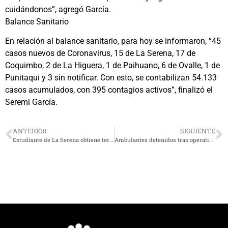
cuidándonos”, agregó García.
Balance Sanitario
En relación al balance sanitario, para hoy se informaron, “45
casos nuevos de Coronavirus, 15 de La Serena, 17 de
Coquimbo, 2 de La Higuera, 1 de Paihuano, 6 de Ovalle, 1 de
Punitaqui y 3 sin notificar. Con esto, se contabilizan 54.133
casos acumulados, con 395 contagios activos”, finalizó el
Seremi García.
ANTERIOR
SIGUIENTE
Estudiante de La Serena obtiene tercer lugar en competencia Latinoamericana
Ambulantes detenidos tras operativo de erradicación del comercio ilegal en La Serena y Coquimbo