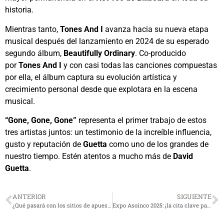
historia.
Mientras tanto,
Tones And I
avanza hacia su nueva etapa
musical después del lanzamiento en 2024 de su esperado
segundo álbum,
Beautifully Ordinary
. Co-producido
por
Tones And I
y con casi todas las canciones compuestas
por ella, el álbum captura su evolución artística y
crecimiento personal desde que explotara en la escena
musical.
“Gone, Gone, Gone”
representa el primer trabajo de estos
tres artistas juntos: un testimonio de la increíble influencia,
gusto y reputación de
Guetta
como uno de los grandes de
nuestro tiempo. Estén atentos a mucho más de
David
Guetta
.
ANTERIOR
SIGUIENTE
¿Qué pasará con los sitios de apuestas online?: Abogado explica la decisión de la Corte Suprema
Expo Asoinco 2025: ¡la cita clave para concretar negocios en Coquimbo!