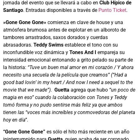
jornada del evento que se llevará a cabo en
Club Hípico de
Santiago
. Entradas disponibles a través de
Punto Ticket
.
»Gone Gone Gone»
comienza en clave de house y una
atmósfera brumosa antes de explotar en un alboroto de
tambores arrastrados, saxos dorados y cuerdas
abrasadoras.
Teddy Swims
establece el tono con su
inconfundible voz dinámica y
Tones And I
empareja su
intensidad emocional entonando a grito pelado su parte de
la historia:
“Tuve un buen mal amor en mi corazón / Y ahora
necesito una secuela de la película que creamos” (“Had a
good bad lovin’ in my heart / And now I need a sequel to the
movie that we made”)
.
Guetta
agrega que hubo
“un poco de
magia en eso” cuando la colaboración con Tones y Teddy
tomó forma y no pudo sentirse más feliz ya que ambos
tienen las “voces más increíbles y conmovedoras del planeta
hoy en día”
.
“Gone Gone Gone”
es sólo el hito más reciente en un año
ininterrumpido para
Guetta
, quien acaba de ser coronado