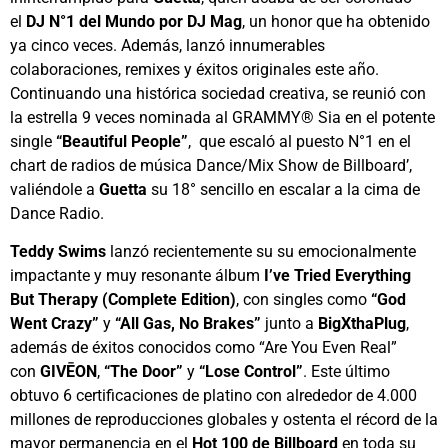
el
DJ N°1 del Mundo por DJ Mag
, un honor que ha obtenido
ya cinco veces. Además, lanzó innumerables
colaboraciones, remixes y éxitos originales este año.
Continuando una histórica sociedad creativa, se reunió con
la estrella 9 veces nominada al GRAMMY® Sia en el potente
single
“Beautiful People”
, que escaló al puesto N°1 en el
chart de radios de música Dance/Mix Show de Billboard’,
valiéndole a
Guetta
su 18° sencillo en escalar a la cima de
Dance Radio.
Teddy Swims
lanzó recientemente su su emocionalmente
impactante y muy resonante álbum
I’ve Tried Everything
But Therapy (Complete Edition)
, con singles como
“God
Went Crazy”
y
“All Gas, No Brakes”
junto a
BigXthaPlug
,
además de éxitos conocidos como “Are You Even Real”
con
GIVĒON
,
“The Door”
y
“Lose Control”
. Este último
obtuvo 6 certificaciones de platino con alrededor de 4.000
millones de reproducciones globales y ostenta el récord de la
mayor permanencia en el
Hot 100 de Billboard
en toda su