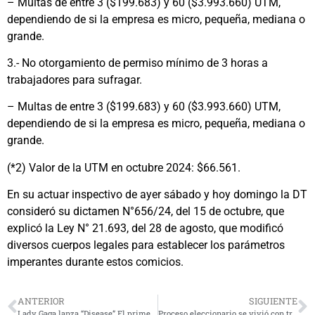
– Multas de entre 3 ($199.683) y 60 ($3.993.660) UTM,
dependiendo de si la empresa es micro, pequeña, mediana o
grande.
3.- No otorgamiento de permiso mínimo de 3 horas a
trabajadores para sufragar.
– Multas de entre 3 ($199.683) y 60 ($3.993.660) UTM,
dependiendo de si la empresa es micro, pequeña, mediana o
grande.
(*2) Valor de la UTM en octubre 2024: $66.561.
En su actuar inspectivo de ayer sábado y hoy domingo la DT
consideró su dictamen N°656/24, del 15 de octubre, que
explicó la Ley N° 21.693, del 28 de agosto, que modificó
diversos cuerpos legales para establecer los parámetros
imperantes durante estos comicios.
ANTERIOR
SIGUIENTE
Lady Gaga lanza “Disease” El primer sencillo de su próximo álbum, previsto para febrero de 2025
Proceso eleccionario se vivió con tranquilidad en la Región de Coquimbo