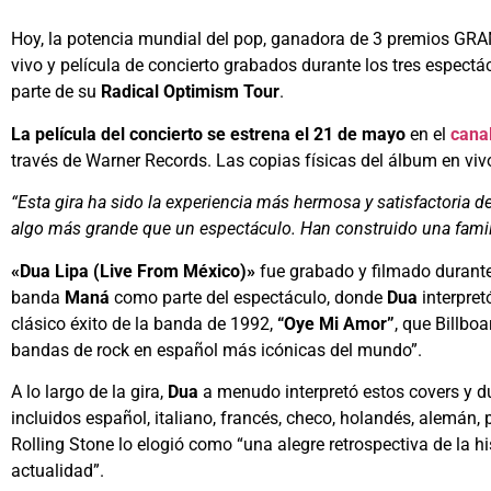
Hoy, la potencia mundial del pop, ganadora de 3 premios G
vivo y película de concierto grabados durante los tres espec
parte de su
Radical Optimism Tour
.
La película del concierto se estrena el 21 de mayo
en el
cana
través de Warner Records. Las copias físicas del álbum en vi
“Esta gira ha sido la experiencia más hermosa y satisfactoria d
algo más grande que un espectáculo. Han construido una famili
«Dua Lipa (Live From México)»
fue grabado y filmado durante 
banda
Maná
como parte del espectáculo, donde
Dua
interpret
clásico éxito de la banda de 1992,
“Oye Mi Amor”
, que Billbo
bandas de rock en español más icónicas del mundo”.
A lo largo de la gira,
Dua
a menudo interpretó estos covers y du
incluidos español, italiano, francés, checo, holandés, alemán, 
Rolling Stone lo elogió como “una alegre retrospectiva de la h
actualidad”.