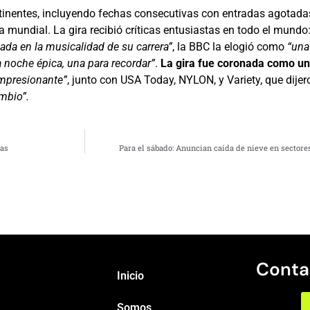
inentes, incluyendo fechas consecutivas con entradas agotada
a mundial. La gira recibió críticas entusiastas en todo el mund
sada en la musicalidad de su carrera”
, la BBC la elogió como
“una
 noche épica, una para recordar”
.
La gira fue coronada como un
mpresionante”
, junto con USA Today, NYLON, y Variety, que dije
mbio”.
ías
Para el sábado: Anuncian caída de nieve en sectore
Conta
Inicio
Somos