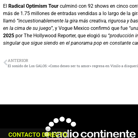
El
Radical Optimism Tour
culminó con 92 shows en cinco cont
más de 1.75 millones de entradas vendidas a lo largo de la gir
llamó
“incuestionablemente la gira más creativa, rigurosa y ba
en la cima de su juego”
, y Vogue Mexico confirmó que fue
“una
2025
por The Hollywood Reporter, que elogió su
“producción i
singular que sigue siendo en el panorama pop en constante ca
ANTERIOR
El sonido de Los GALOS: «Como deseo ser tu amor» regresa en Vinilo a disquer
CONTACTO DIRECTO