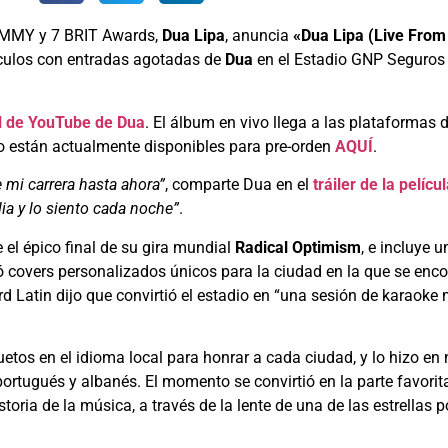
RAMMY y 7 BRIT Awards,
Dua Lipa
, anuncia
«Dua Lipa (Live From
táculos con entradas agotadas de
Dua
en el Estadio GNP Seguros
l de YouTube de Dua
. El álbum en vivo llega a las plataformas
vo están actualmente disponibles para pre-orden
AQUÍ
.
e mi carrera hasta ahora”
, comparte Dua en el
tráiler de la pelícu
a y lo siento cada noche”
.
el épico final de su gira mundial
Radical Optimism
, e incluye 
ó covers personalizados únicos para la ciudad en la que se enco
ard Latin dijo que convirtió el estadio en “una sesión de karaoke
etos en el idioma local para honrar a cada ciudad, y lo hizo en 
portugués y albanés. El momento se convirtió en la parte favorit
istoria de la música, a través de la lente de una de las estrella