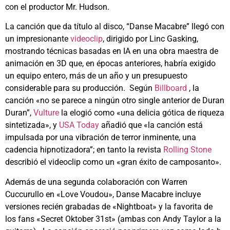
con el productor Mr. Hudson.
La canción que da título al disco, “Danse Macabre” llegó con
un impresionante
videoclip
, dirigido por Linc Gasking,
mostrando técnicas basadas en IA en una obra maestra de
animación en 3D que, en épocas anteriores, habría exigido
un equipo entero, más de un año y un presupuesto
considerable para su producción. Según
Billboard
, la
canción «no se parece a ningún otro single anterior de Duran
Duran”,
Vulture
la elogió como «una delicia gótica de riqueza
sintetizada», y
USA Today
añadió que «la canción está
impulsada por una vibración de terror inminente, una
cadencia hipnotizadora”; en tanto la revista
Rolling Stone
describió el videoclip como un «gran éxito de camposanto».
Además de una segunda colaboración con Warren
Cuccurullo en «Love Voudou», Danse Macabre incluye
versiones recién grabadas de «Nightboat» y la favorita de
los fans «Secret Oktober 31st» (ambas con Andy Taylor a la