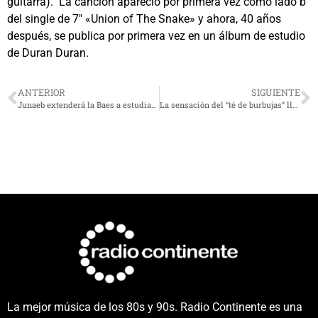
guitarra). La canción apareció por primera vez como lado b
del single de 7″ «Union of The Snake» y ahora, 40 años
después, se publica por primera vez en un álbum de estudio
de Duran Duran.
ANTERIOR
SIGUIENTE
Junaeb extenderá la Baes a estudiantes beneficiarios que realicen su Práctica Profesional en periodo estival
La sensación del “té de burbujas” llega a La Serena
La mejor música de los 80s y 90s. Radio Continente es una