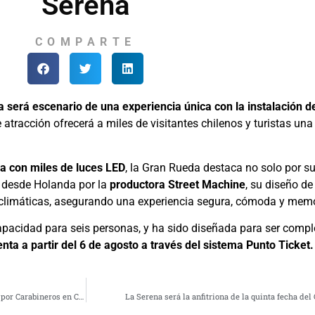
Serena
COMPARTE
 será escenario de una experiencia única con la instalación d
atracción ofrecerá a miles de visitantes chilenos y turistas una
da con miles de luces LED
, la Gran Rueda destaca no solo por s
e desde Holanda por la
productora Street Machine
, su diseño d
 climáticas, asegurando una experiencia segura, cómoda y memo
apacidad para seis personas, y ha sido diseñada para ser comp
enta a partir del 6 de agosto a través del sistema Punto Ticket.
Caen los 5 estrellas: Banda que robaba vehículos de aplicación fue desbaratada por Carabineros en Coquimbo
La Serena será la anfitriona de la quinta fecha d