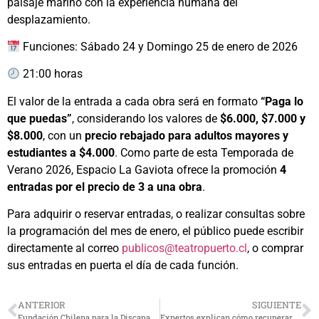
paisaje marino con la experiencia humana del
desplazamiento.
Funciones: Sábado 24 y Domingo 25 de enero de 2026
21:00 horas
El valor de la entrada a cada obra será en formato
“Paga lo
que puedas”
, considerando los valores de
$6.000, $7.000 y
$8.000
, con un
precio rebajado para adultos mayores y
estudiantes a $4.000
. Como parte de esta Temporada de
Verano 2026, Espacio La Gaviota ofrece la promoción
4
entradas por el precio de 3 a una obra
.
Para adquirir o reservar entradas, o realizar consultas sobre
la programación del mes de enero, el público puede escribir
directamente al correo
publicos@teatropuerto.cl
, o comprar
sus entradas en puerta el día de cada función.
ANTERIOR
SIGUIENTE
Fundación Chilena para la Discapacidad y GORE Coquimbo impulsan proyecto de bienestar integral para residentes de Casa Esperanza
Expertos explican cómo recuperar noches de descanso en pleno verano