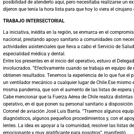
posibilidad de atenderlo aquí, pero necesitaba realizarse un e
dijeron que tenía la hora lista para que hoy lo viera el ciruja
TRABAJO INTERSECTORIAL
La iniciativa, inédita en la región, se enmarca en el compromi
nacional, prestando apoyo sanitario a comunidades con necesi
actividades asistenciales que lleva a cabo el Servicio de Sal
especialidad médica y dental.
Entre los presentes en el inicio del operativo, estuvo el Dele
involucrados. “Efectivamente cuando se trabaja en equipo de m
obtienen resultados. Tenemos la experiencia de lo que fue el
un ventilador mecánico a cualquier lugar de Chile.Ese mismo es
misma pandemia, que son el aumento de las listas de espera y l
Cabe mencionar que la Fuerza Aérea de Chile realiza distintas
operativo, en el que ponen su personal sanitario a disposición 
Coronel de aviación José Luis Barría. “Traemos algunos equipa
diagnósticos, algunos pequeños procedimientos y, con el apoy
lentes. La idea es apoyar a la comunidad, resolver las listas d
emocionante y muy gratificante para nosotros”, manifestó.