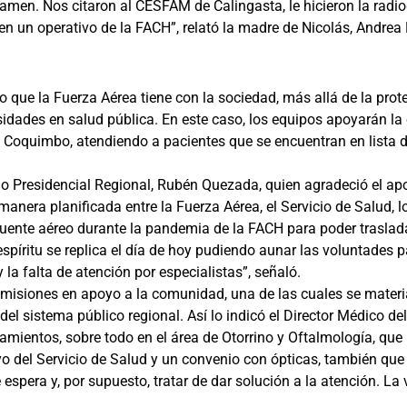
xamen. Nos citaron al CESFAM de Calingasta, le hicieron la radio
no en un operativo de la FACH”, relató la madre de Nicolás, Andre
so que la Fuerza Aérea tiene con la sociedad, más allá de la prot
dades en salud pública. En este caso, los equipos apoyarán la e
ud Coquimbo, atendiendo a pacientes que se encuentran en lista 
gado Presidencial Regional, Rubén Quezada, quien agradeció el ap
anera planificada entre la Fuerza Aérea, el Servicio de Salud, l
 puente aéreo durante la pandemia de la FACH para poder trasla
píritu se replica el día de hoy pudiendo aunar las voluntades p
a falta de atención por especialistas”, señaló.
 misiones en apoyo a la comunidad, una de las cuales se material
del sistema público regional. Así lo indicó el Director Médico del
mientos, sobre todo en el área de Otorrino y Oftalmología, que 
o del Servicio de Salud y un convenio con ópticas, también que
e espera y, por supuesto, tratar de dar solución a la atención. La