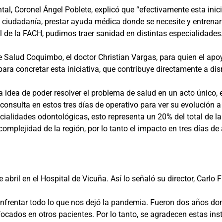
tal, Coronel Ángel Poblete, explicó que “efectivamente esta inici
a ciudadanía, prestar ayuda médica donde se necesite y entrenar 
l de la FACH, pudimos traer sanidad en distintas especialidades
de Salud Coquimbo, el doctor Christian Vargas, para quien el ap
ara concretar esta iniciativa, que contribuye directamente a di
 idea de poder resolver el problema de salud en un acto único, 
onsulta en estos tres días de operativo para ver su evolución 
ialidades odontológicas, esto representa un 20% del total de la
mplejidad de la región, por lo tanto el impacto en tres días de 
 abril en el Hospital de Vicuña. Así lo señaló su director, Carlo 
enfrentar todo lo que nos dejó la pandemia. Fueron dos años 
cados en otros pacientes. Por lo tanto, se agradecen estas in