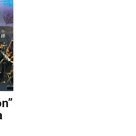
ón”
a