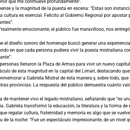
n honor que me conmueve profundamente”.
renense y la magnitud de la puesta en escena: “Estas son instanc
 cultura es esencial. Felicito al Gobierno Regional por apostar 
antes”.
 “realmente emocionante; el público fue maravilloso, nos entregó
ue el diseño sonoro del homenaje buscó generar una experiencia
ando en que cada persona pudiera vivir la poesía mistraliana c
ante”.
ersonas llenaron la Plaza de Armas para vivir un nuevo capítul
áculo de esta magnitud en la capital del Limarí, destacando que
 conmemorar a Gabriela Mistral de esta manera y, sobre todo, qu
stras provincias. La respuesta del público demuestra cuánto val
cia de mantener vivo el legado mistraliano, señalando que “es 
. Gabriela transformó la educación, la literatura y la forma de
ue regalar cultura, fraternidad y memoria es algo que se vuelve 
itu de la noche: “Fue un espectáculo impresionante, de un nivel