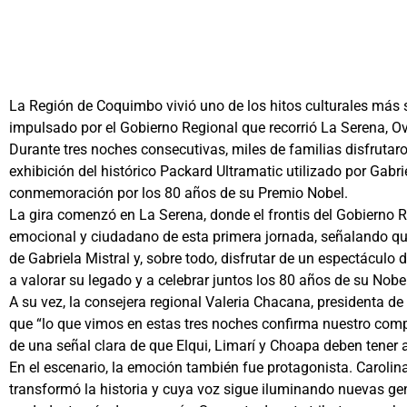
La Región de Coquimbo vivió uno de los hitos culturales más si
impulsado por el Gobierno Regional que recorrió La Serena, Ova
Durante tres noches consecutivas, miles de familias disfrutar
exhibición del histórico Packard Ultramatic utilizado por Gab
conmemoración por los 80 años de su Premio Nobel.
La gira comenzó en La Serena, donde el frontis del Gobierno 
emocional y ciudadano de esta primera jornada, señalando que
de Gabriela Mistral y, sobre todo, disfrutar de un espectáculo 
a valorar su legado y a celebrar juntos los 80 años de su Nobel
A su vez, la consejera regional Valeria Chacana, presidenta de
que “lo que vimos en estas tres noches confirma nuestro comp
de una señal clara de que Elqui, Limarí y Choapa deben tener a
En el escenario, la emoción también fue protagonista. Caroli
transformó la historia y cuya voz sigue iluminando nuevas gene