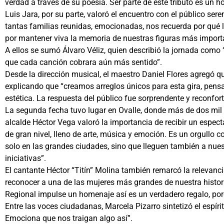
verdad a través de su poesía. Ser parte de este tributo es u
Luis Jara, por su parte, valoró el encuentro con el público se
tantas familias reunidas, emocionadas, nos recuerda por qué la
por mantener viva la memoria de nuestras figuras más import
A ellos se sumó Álvaro Véliz, quien describió la jornada como
que cada canción cobrara aún más sentido”.
Desde la dirección musical, el maestro Daniel Flores agregó q
explicando que “creamos arreglos únicos para esta gira, pens
estética. La respuesta del público fue sorprendente y reconfort
La segunda fecha tuvo lugar en Ovalle, donde más de dos mil p
alcalde Héctor Vega valoró la importancia de recibir un espect
de gran nivel, lleno de arte, música y emoción. Es un orgullo
solo en las grandes ciudades, sino que lleguen también a nue
iniciativas”.
El cantante Héctor “Titín” Molina también remarcó la relevan
reconocer a una de las mujeres más grandes de nuestra historia
Regional impulse un homenaje así es un verdadero regalo, porq
Entre las voces ciudadanas, Marcela Pizarro sintetizó el espír
Emociona que nos traigan algo así”.