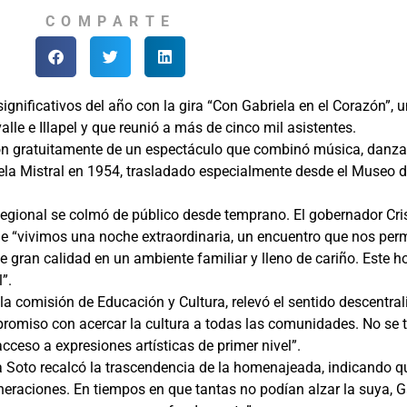
COMPARTE
gnificativos del año con la gira “Con Gabriela en el Corazón”, un
lle e Illapel y que reunió a más de cinco mil asistentes.
on gratuitamente de un espectáculo que combinó música, danza, 
riela Mistral en 1954, trasladado especialmente desde el Museo 
Regional se colmó de público desde temprano. El gobernador Cris
 “vivimos una noche extraordinaria, un encuentro que nos perm
de gran calidad en un ambiente familiar y lleno de cariño. Este 
”.
 la comisión de Educación y Cultura, relevó el sentido descentra
romiso con acercar la cultura a todas las comunidades. No se t
cceso a expresiones artísticas de primer nivel”.
na Soto recalcó la trascendencia de la homenajeada, indicando 
raciones. En tiempos en que tantas no podían alzar la suya, Gab