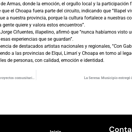
 de Armas, donde la emoción, el orgullo local y la participación f
 que el Choapa fuera parte del circuito, indicando que “Illapel v
a nuestra provincia, porque la cultura fortalece a nuestras c
 gente quiere y valora estos encuentros”.
 Jorge Cifuentes, illapelino, afirmó que “nunca habíamos visto 
e esas experiencias que se guardan”.
sencia de destacados artistas nacionales y regionales, “Con Gab
endo a las provincias de Elqui, Limarí y Choapa en torno al lega
les de personas, con calidad, emoción e identidad.
La Serena: Dirigentes sociales recibieron capacitación para la formulación de proyectos comunitarios
La Serena: Municipio entregó 
Conta