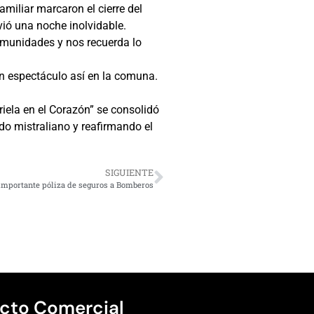
amiliar marcaron el cierre del
ivió una noche inolvidable.
omunidades y nos recuerda lo
un espectáculo así en la comuna.
riela en el Corazón” se consolidó
do mistraliano y reafirmando el
SIGUIENTE
importante póliza de seguros a Bomberos
cto Comercial