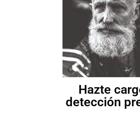
Hazte car
detección pr