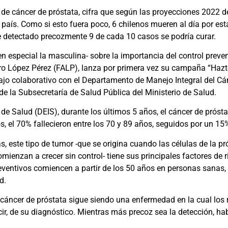
de cáncer de próstata, cifra que según las proyecciones 2022 d
país. Como si esto fuera poco, 6 chilenos mueren al día por est
e detectado precozmente 9 de cada 10 casos se podría curar.
en especial la masculina- sobre la importancia del control preven
o López Pérez (FALP), lanza por primera vez su campaña “Hazte
rabajo colaborativo con el Departamento de Manejo Integral del Cá
e la Subsecretaría de Salud Pública del Ministerio de Salud.
e Salud (DEIS), durante los últimos 5 años, el cáncer de próst
, el 70% fallecieron entre los 70 y 89 años, seguidos por un 15%
s, este tipo de tumor -que se origina cuando las células de la 
omienzan a crecer sin control- tiene sus principales factores de r
preventivos comiencen a partir de los 50 años en personas sanas,
d.
el cáncer de próstata sigue siendo una enfermedad en la cual lo
r, de su diagnóstico. Mientras más precoz sea la detección, h