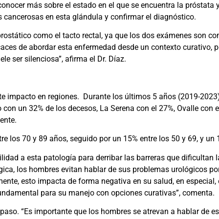
ocer más sobre el estado en el que se encuentra la próstata y, 
as cancerosas en esta glándula y confirmar el diagnóstico.
prostático como el tacto rectal, ya que los dos exámenes son c
caces de abordar esta enfermedad desde un contexto curativo, p
 ser silenciosa”, afirma el Dr. Díaz.
uerte impacto en regiones. Durante los últimos 5 años (2019-2023
on un 32% de los decesos, La Serena con el 27%, Ovalle con el 
ente.
ntre los 70 y 89 años, seguido por un 15% entre los 50 y 69, y u
bilidad a esta patología para derribar las barreras que dificultan
gica, los hombres evitan hablar de sus problemas urológicos por
mente, esto impacta de forma negativa en su salud, en especia
fundamental para su manejo con opciones curativas”, comenta.
er paso. “Es importante que los hombres se atrevan a hablar de es