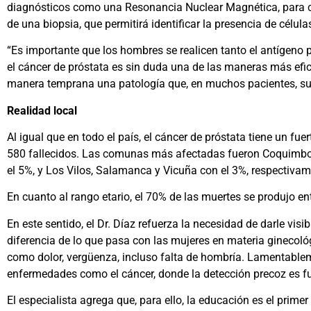
diagnósticos como una Resonancia Nuclear Magnética, para con
de una biopsia, que permitirá identificar la presencia de célul
“Es importante que los hombres se realicen tanto el antígeno 
el cáncer de próstata es sin duda una de las maneras más efi
manera temprana una patología que, en muchos pacientes, suele
Realidad local
Al igual que en todo el país, el cáncer de próstata tiene un f
580 fallecidos. Las comunas más afectadas fueron Coquimbo c
el 5%, y Los Vilos, Salamanca y Vicuña con el 3%, respectivam
En cuanto al rango etario, el 70% de las muertes se produjo e
En este sentido, el Dr. Díaz refuerza la necesidad de darle visi
diferencia de lo que pasa con las mujeres en materia ginecoló
como dolor, vergüenza, incluso falta de hombría. Lamentable
enfermedades como el cáncer, donde la detección precoz es 
El especialista agrega que, para ello, la educación es el prim