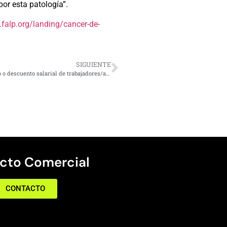
or esta patología”.
falp.org/landing/cancer-de-
SIGUIENTE
Causal de fuerza mayor por el mal tiempo impide el despido o descuento salarial de trabajadores/as que no puedan concurrir a sus labores
cto Comercial
CONTACTO