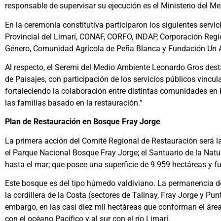
responsable de supervisar su ejecución es el Ministerio del 
En la ceremonia constitutiva participaron los siguientes serv
Provincial del Limarí, CONAF, CORFO, INDAP, Corporación Regio
Género, Comunidad Agrícola de Peña Blanca y Fundación Un Al
Al respecto, el Seremi del Medio Ambiente Leonardo Gros des
de Paisajes, con participación de los servicios públicos vincu
fortaleciendo la colaboración entre distintas comunidades en 
las familias basado en la restauración.”
Plan de Restauración en Bosque Fray Jorge
La primera acción del Comité Regional de Restauración será la 
el Parque Nacional Bosque Fray Jorge; el Santuario de la Na
hasta el mar; que posee una superficie de 9.959 hectáreas y fu
Este bosque es del tipo húmedo valdiviano. La permanencia de 
la cordillera de la Costa (sectores de Talinay, Fray Jorge y Punt
embargo, en las casi diez mil hectáreas que conforman el área 
con el océano Pacífico y al sur con el río Limarí.