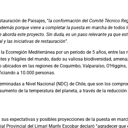
tauración de Paisajes, “
la conformación del Comité Técnico Re
 además porque viene a completar la puesta en marcha de todos 
ue aborda este proyecto. Sin duda, es un paso relevante ya que e
 y las iniciativas de restauración”.
la Ecorregión Mediterránea por un período de 5 años, entre las
ntes y frágiles del mundo, dado su valiosa biodiversidad, amena
to ubicados en las regiones de Coquimbo, Valparaíso, O’Higgins, 
ficiando a 10.000 personas.
erminadas a Nivel Nacional (NDC) de Chile, que son los compro
l aumento de la temperatura del planeta, a través de la reducció
sus expectativas y posibles proyecciones de la puesta en march
ial Provincial del Limarí Marily Escobar declaró “agradecer que 