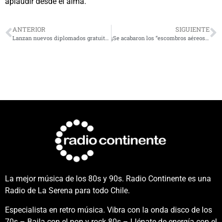
aplaudir desde el alma.
ANTERIOR
SIGUIENTE
Lanzan nuevos diplomados gratuitos para fortalecer el talento digital
¡Se acabaron los “escombros aéreos”! Nueva ordenanza exigirá retiro de cables en desuso en La Serena
La mejor música de los 80s y 90s. Radio Continente es una
Radio de La Serena para todo Chile.
Especialista en retro música. Vibra con la onda disco de los
70s – Baila con el pop y rock 80s – Llénate de energía con el