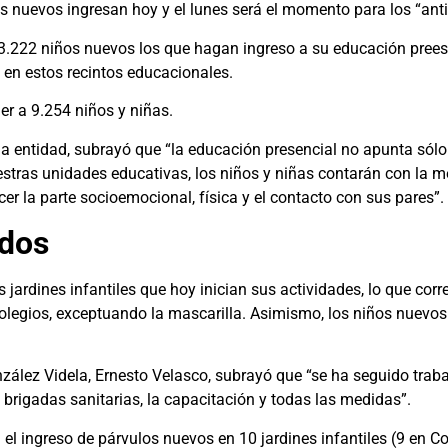
los nuevos ingresan hoy y el lunes será el momento para los “ant
 3.222 niños nuevos los que hagan ingreso a su educación pree
 en estos recintos educacionales.
er a 9.254 niños y niñas.
la entidad, subrayó que “la educación presencial no apunta sólo
uestras unidades educativas, los niños y niñas contarán con la 
ecer la parte socioemocional, física y el contacto con sus pares”.
zados
 jardines infantiles que hoy inician sus actividades, lo que cor
colegios, exceptuando la mascarilla. Asimismo, los niños nuevos
onzález Videla, Ernesto Velasco, subrayó que “se ha seguido trab
as brigadas sanitarias, la capacitación y todas las medidas”.
rá el ingreso de párvulos nuevos en 10 jardines infantiles (9 en