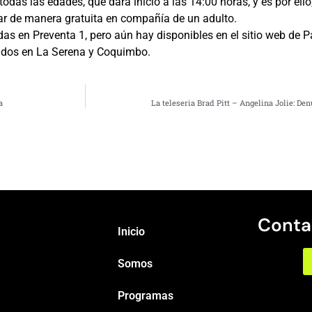
odas las edades, que dará inicio a las 14:00 horas, y es por ell
ar de manera gratuita en compañía de un adulto.
adas en Preventa 1, pero aún hay disponibles en el sitio web de P
izados en La Serena y Coquimbo.
a
La teleseria Brad Pitt – Angelina Jolie: Den
Conta
Inicio
Somos
Programas