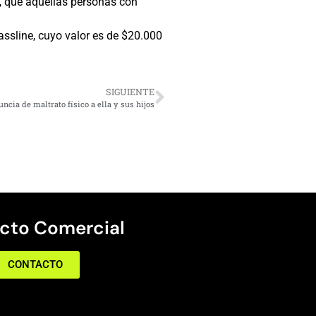
o, que aquellas personas con
assline, cuyo valor es de $20.000
SIGUIENTE
uncia de maltrato físico a ella y sus hijos
cto Comercial
CONTACTO