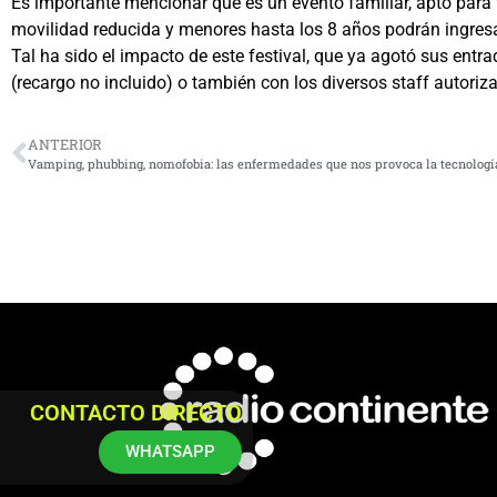
Es importante mencionar que es un evento familiar, apto para t
movilidad reducida y menores hasta los 8 años podrán ingres
Tal ha sido el impacto de este festival, que ya agotó sus entr
(recargo no incluido) o también con los diversos staff autor
ANTERIOR
Vamping, phubbing, nomofobia: las enfermedades que nos provoca la tecnologí
CONTACTO DIRECTO
WHATSAPP