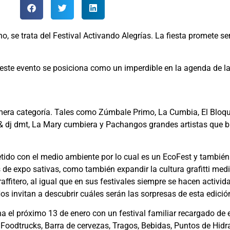
o, se trata del Festival Activando Alegrías. La fiesta promete s
ste evento se posiciona como un imperdible en la agenda de la 
imera categoría. Tales como Zúmbale Primo, La Cumbia, El Bloque
& dj dmt, La Mary cumbiera y Pachangos grandes artistas que bu
ido con el medio ambiente por lo cual es un EcoFest y también e
 de expo sativas, como también expandir la cultura grafitti medi
affitero, al igual que en sus festivales siempre se hacen activida
Nos invitan a descubrir cuáles serán las sorpresas de esta edici
a el próximo 13 de enero con un festival familiar recargado de 
, Foodtrucks, Barra de cervezas, Tragos, Bebidas, Puntos de Hid