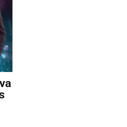
eva
s