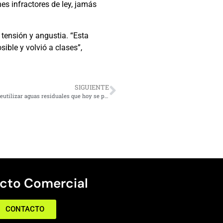
es infractores de ley, jamás
 tensión y angustia. “Esta
ible y volvió a clases”,
SIGUIENTE
Cámara respalda unánime proyecto del diputado Pino para reutilizar aguas residuales que hoy se pierden en el mar
cto Comercial
CONTACTO