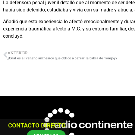
La defensora penal juvenil detalló que al momento de ser dete
había sido detenido, estudiaba y vivía con su madre y abuela,
Añadió que esta experiencia lo afectó emocionalmente y durant
experiencia traumática afectó a M.C. y su entorno familiar, de
concluyó.
ANTERIOR
¿Cuál es el veneno amnésico que obligó a cerrar la bahía de Tongoy?
CONTACTO DIRECTO