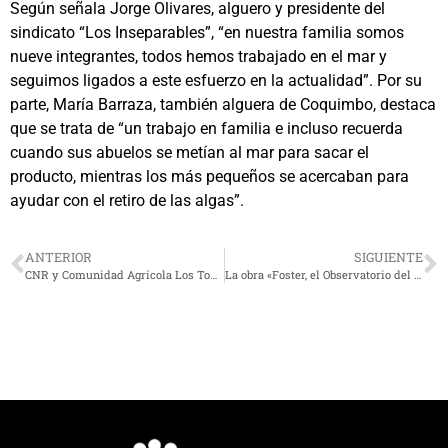
Según señala Jorge Olivares, alguero y presidente del
sindicato “Los Inseparables”, “en nuestra familia somos
nueve integrantes, todos hemos trabajado en el mar y
seguimos ligados a este esfuerzo en la actualidad”. Por su
parte, María Barraza, también alguera de Coquimbo, destaca
que se trata de “un trabajo en familia e incluso recuerda
cuando sus abuelos se metían al mar para sacar el
producto, mientras los más pequeños se acercaban para
ayudar con el retiro de las algas”.
ANTERIOR
SIGUIENTE
CNR y Comunidad Agrícola Los Tomes destacan implementación de sistema atrapanieblas para mitigar efectos del cambio climático
La obra «Foster, el Observatorio del Cerro Tupahue» de Tryo Teatro Banda itinerará en la Región de Coquimbo