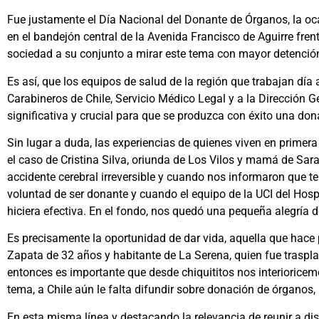
Fue justamente el Día Nacional del Donante de Órganos, la ocas
en el bandejón central de la Avenida Francisco de Aguirre fren
sociedad a su conjunto a mirar este tema con mayor detenció
Es así, que los equipos de salud de la región que trabajan día
Carabineros de Chile, Servicio Médico Legal y a la Dirección Ge
significativa y crucial para que se produzca con éxito una don
Sin lugar a duda, las experiencias de quienes viven en primera
el caso de Cristina Silva, oriunda de Los Vilos y mamá de Sa
accidente cerebral irreversible y cuando nos informaron que
voluntad de ser donante y cuando el equipo de la UCI del Hosp
hiciera efectiva. En el fondo, nos quedó una pequeña alegría d
Es precisamente la oportunidad de dar vida, aquella que hace
Zapata de 32 años y habitante de La Serena, quien fue trasplan
entonces es importante que desde chiquititos nos interiorice
tema, a Chile aún le falta difundir sobre donación de órgano
En esta misma línea y destacando la relevancia de reunir a di