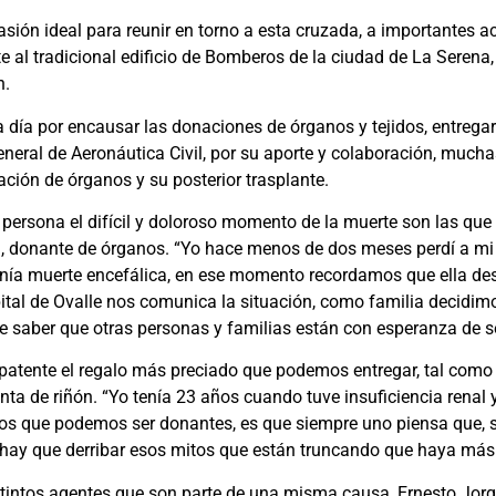
ión ideal para reunir en torno a esta cruzada, a importantes ac
te al tradicional edificio de Bomberos de la ciudad de La Serena
n.
 a día por encausar las donaciones de órganos y tejidos, entreg
neral de Aeronáutica Civil, por su aporte y colaboración, muchas
ación de órganos y su posterior trasplante.
 persona el difícil y doloroso momento de la muerte son las que 
ra, donante de órganos. “Yo hace menos de dos meses perdí a mi
 tenía muerte encefálica, en ese momento recordamos que ella 
ital de Ovalle nos comunica la situación, como familia decidimo
e saber que otras personas y familias están con esperanza de seg
 patente el regalo más preciado que podemos entregar, tal como
ta de riñón. “Yo tenía 23 años cuando tuve insuficiencia renal y
mos que podemos ser donantes, es que siempre uno piensa que, si
s, hay que derribar esos mitos que están truncando que haya más
stintos agentes que son parte de una misma causa, Ernesto Jorqu