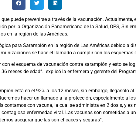
que puede prevenirse a través de la vacunación. Actualmente, 
pión por la Organización Panamericana de la Salud, OPS, Sin emb
os en la región de las Américas.
lógica para Sarampión en la región de Las Américas debido a di
Inmunizaciones se hace el llamado a cumplir con los esquemas 
r con el esquema de vacunación contra sarampión y esto se logr
 y 36 meses de edad”. explicó la enfermera y gerente del Progr
mpión está en el 93% a los 12 meses, sin embargo, llegasólo al 
“Queremos hacer un llamado a la protección, especialmente a lo
s contamos con vacuna, la cual se administra en 2 dosis, y es 
 contagiosa enfermedad viral. Las vacunas son sometidas a un e
podemos asegurar que las son eficaces y seguras”.