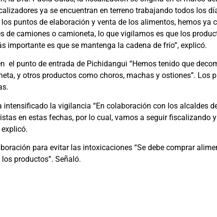
alizadores ya se encuentran en terreno trabajando todos los día
 los puntos de elaboración y venta de los alimentos, hemos ya 
vés de camiones o camioneta, lo que vigilamos es que los produc
ás importante es que se mantenga la cadena de frío”, explicó.
ó en el punto de entrada de Pichidangui “Hemos tenido que deco
e reineta, y otros productos como choros, machas y ostiones”. Lo
as.
ntensificado la vigilancia “En colaboración con los alcaldes de L
as en estas fechas, por lo cual, vamos a seguir fiscalizando y
explicó.
aboración para evitar las intoxicaciones “Se debe comprar alime
 los productos”. Señaló.