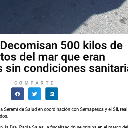
: Decomisan 500 kilos de
tos del mar que eran
 sin condiciones sanitar
COMPARTE
la Seremi de Salud en coordinación con Sernapesca y el SII, real
dos.
, la Dra. Paola Salas, la fiscalización se origina en el marco de