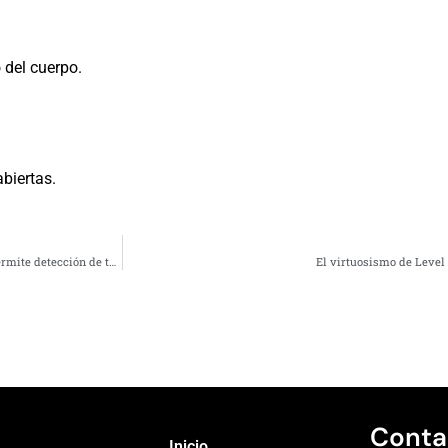
 del cuerpo.
biertas.
Nuevo equipamiento de Laboratorio Biomolecular del Hospital de Coquimbo permite detección de tuberculosis en 3 horas
El virtuosismo de Level 
Conta
Inicio