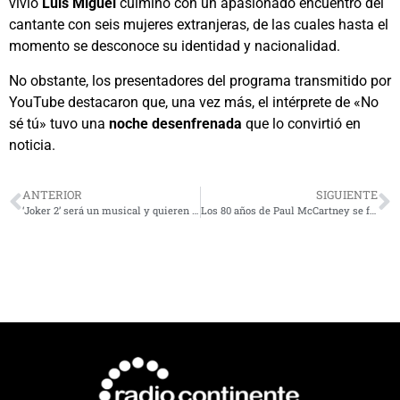
vivió
Luis Miguel
culminó con un apasionado encuentro del
cantante con seis mujeres extranjeras, de las cuales hasta el
momento se desconoce su identidad y nacionalidad.
No obstante, los presentadores del programa transmitido por
YouTube destacaron que, una vez más, el intérprete de «No
sé tú» tuvo una
noche desenfrenada
que lo convirtió en
noticia.
ANTERIOR
SIGUIENTE
‘Joker 2’ será un musical y quieren que Lady Gaga sea Harley Quinn
Los 80 años de Paul McCartney se festejarán con un concierto tributo gratuito y al aire libre