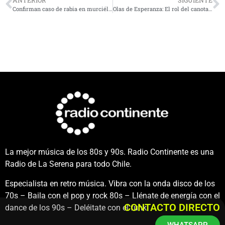
ANTERIOR
SIGUIENTE
Confirman caso de rabia en murciélago en Vicuña y llaman a reforzar medidas preventivas
Olas de Esperanza: El rol del canotaje en la rehabilitación de mujeres sobrevivientes de cáncer de mama
La mejor música de los 80s y 90s. Radio Continente es una
Radio de La Serena para todo Chile.
Especialista en retro música. Vibra con la onda disco de los
70s – Baila con el pop y rock 80s – Llénate de energía con el
CONTACTO DIRECTO
dance de los 90s – Deléitate con el funk.
WHATSAPP