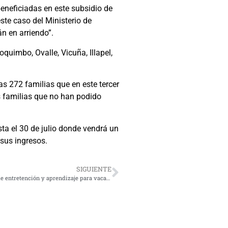
eneficiadas en este subsidio de
te caso del Ministerio de
n en arriendo”.
uimbo, Ovalle, Vicuña, Illapel,
s 272 familias que en este tercer
as familias que no han podido
sta el 30 de julio donde vendrá un
sus ingresos.
SIGUIENTE
Concurso Historias de Nuestra Tierra: una gran alternativa de entretención y aprendizaje para vacaciones de invierno