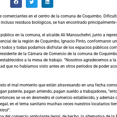
e comerciantes en el centro de la comuna de Coquimbo. Dificulta
e incluso residuos biológicos, se han encontrado principalmente 
 público en la comuna, el alcalde Ali Manouchehri, junto a repr
dencial de la región de Coquimbo, Ignacio Pinto, conformaron u
que todos y todas podamos disfrutar de los espacios públicos co
l presidente de la Cámara de Comercio de la comuna de Coquimbo
e establecidos a la mesa de trabajo. “Nosotros agradecemos a 
dad que no habíamos visto antes en otros períodos de poder aco
iesto el mal momento que están atravesando en una fecha como f
gan patente, pagan arriendo, pagan sueldo a trabajadores, “ent
 entonces se ve en desmedro el comercio establecido, y además d
gal, en el tema sanitario muchas veces nuestros locatarios tien
trol”.
ma del comercio ambulante ilegal, de hecho, la alternativa de la