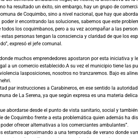
no ha resultado un éxito, sin embargo, hay un grupo de comercia
omuna de Coquimbo, sino a nivel nacional, que hay que abordar
 poder ir encontrando las soluciones, sabemos que este problem
 todos los coquimbanos, pero a su vez acompañar a las person
estas personas tengan la consciencia y claridad de que los esp
do”, expresó el jefe comunal.
le donde muchos emprendedores apostaron por esta iniciativa y l
l a un comercio establecido.A su vez el municipio tiene las pue
 violencia lasposiciones, nosotros no tranzaremos. Bajo es alin
hehri.
estad par instrucciones a Carabineros, en ese sentido la autorid
omuna de La Serena, ya que según expresa es una materia delica
que abordarse desde el punto de vista sanitario, social y tambi
alde de Coquimbo frente a esta problemática quien además ha di
poder ofrecer alternativas a los comerciantes ambulantes”.
 “nos estamos aproximando a una temporada de verano donde va