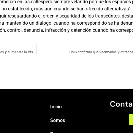
comercio en las callespero siempre velando porque los espacios
 establecido, más aun cuando se han ofrecido alternativas”, fi
r resguardando el orden y seguridad de los transeúntes, destac
e ha mantenido un diálogo, cuando ha correspondido se ha denunc
ón, control, denuncia, infracción y detención cuando ha corresp
Gerente de Drivin: “La tecnología es esencial para eficientar los procesos internos y aumentar la visibilidad al cliente final”
OMS confirma que vacunados y curados 
Conta
Inicio
Somos