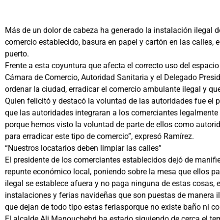
Más de un dolor de cabeza ha generado la instalación ilegal d
comercio establecido, basura en papel y cartón en las calles, 
puerto.
Frente a esta coyuntura que afecta el correcto uso del espacio
Cámara de Comercio, Autoridad Sanitaria y el Delegado Presi
ordenar la ciudad, erradicar el comercio ambulante ilegal y 
Quien felicitó y destacó la voluntad de las autoridades fue e
que las autoridades integraran a los comerciantes legalment
porque hemos visto la voluntad de parte de ellos como autori
para erradicar este tipo de comercio”, expresó Ramírez.
“Nuestros locatarios deben limpiar las calles”
El presidente de los comerciantes establecidos dejó de manif
repunte económico local, poniendo sobre la mesa que ellos pa
ilegal se establece afuera y no paga ninguna de estas cosas,
instalaciones y ferias navideñas que son puestas de manera ile
que dejan de todo tipo estas feriasporque no existe baño ni con
El alcalde Ali Manouchehri ha estado siguiendo de cerca el te