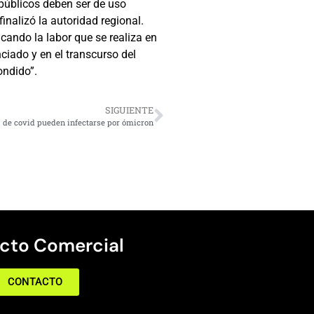
 públicos deben ser de uso
nalizó la autoridad regional.
ando la labor que se realiza en
iado y en el transcurso del
ondido”.
SIGUIENTE
de covid pueden infectarse por ómicron
cto Comercial
CONTACTO