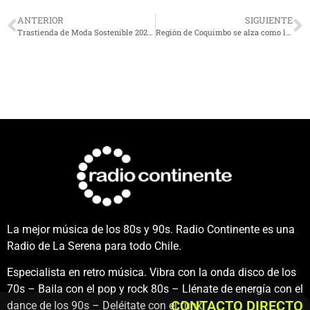
ANTERIOR
SIGUIENTE
Trastienda de Moda Sostenible 2025: AIEP La Serena y COANIQUEM realizan desfile gratuito de arte consciente e impacto social
Región de Coquimbo se alza como la segunda a nivel nacional con la mayor tasa de donantes de órganos
La mejor música de los 80s y 90s. Radio Continente es una
Radio de La Serena para todo Chile.
Especialista en retro música. Vibra con la onda disco de los
70s – Baila con el pop y rock 80s – Llénate de energía con el
CONTACTO DIRECTO
dance de los 90s – Deléitate con el funk.