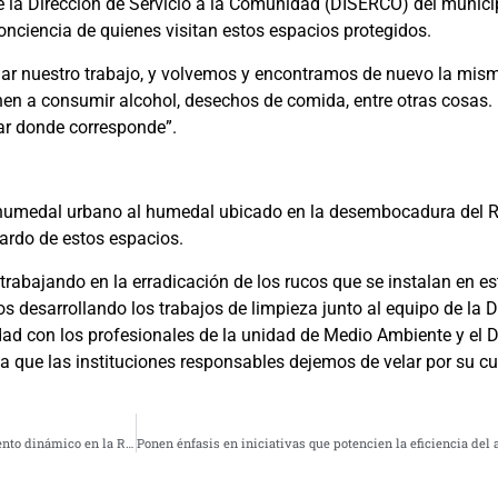
 de la Dirección de Servicio a la Comunidad (DISERCO) del munici
 conciencia de quienes visitan estos espacios protegidos.
ar nuestro trabajo, y volvemos y encontramos de nuevo la mis
en a consumir alcohol, desechos de comida, entre otras cosas. L
gar donde corresponde”.
humedal urbano al humedal ubicado en la desembocadura del Río
uardo de estos espacios.
rabajando en la erradicación de los rucos que se instalan en e
esarrollando los trabajos de limpieza junto al equipo de la Di
d con los profesionales de la unidad de Medio Ambiente y el 
que las instituciones responsables dejemos de velar por su cui
Programa «Eleva tu Startup» lanza convocatoria para impulsar el emprendimiento dinámico en la Región de Coquimbo