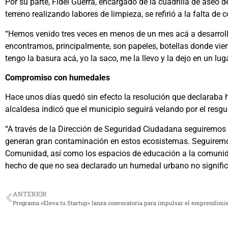
Por su parte, Fidel Guerra, encargado de la cuadrilla de aseo
terreno realizando labores de limpieza, se refirió a la falta de
“Hemos venido tres veces en menos de un mes acá a desarroll
encontramos, principalmente, son papeles, botellas donde vien
tengo la basura acá, yo la saco, me la llevo y la dejo en un lu
Compromiso con humedales
Hace unos días quedó sin efecto la resolución que declaraba 
alcaldesa indicó que el municipio seguirá velando por el resg
“A través de la Dirección de Seguridad Ciudadana seguiremos t
generan gran contaminación en estos ecosistemas. Seguiremos d
Comunidad, así como los espacios de educación a la comunida
hecho de que no sea declarado un humedal urbano no significa 
ANTERIOR