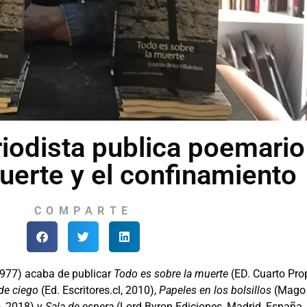
riodista publica poemario
uerte y el confinamiento
COMPARTE
, 1977) acaba de publicar
Todo es sobre la muerte
(ED. Cuarto Pro
de ciego
(Ed. Escritores.cl, 2010),
Papeles en los bolsillos
(Mago 
o, 2018) y
Sala de espera
(Lord Byron Ediciones, Madrid, España,