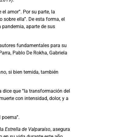
el amor”. Por su parte, la
 sobre ella”. De esta forma, el
la pandemia, aparte de sus
 y autores fundamentales para su
 Parra, Pablo De Rokha, Gabriela
ano, si bien temida, también
a dice que “la transformación del
muerte con intensidad, dolor, y a
l poema”.
 la
Estrella de Valparaíso
, asegura
o en su vida durante este año.