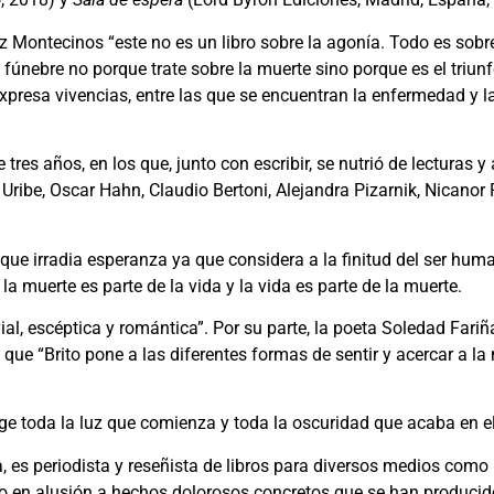
Montecinos “este no es un libro sobre la agonía. Todo es sobre 
 fúnebre no porque trate sobre la muerte sino porque es el triunfo
xpresa vivencias, entre las que se encuentran la enfermedad y 
e tres años, en los que, junto con escribir, se nutrió de lecturas
Uribe, Oscar Hahn, Claudio Bertoni, Alejandra Pizarnik, Nicanor
o que irradia esperanza ya que considera a la finitud del ser hum
la muerte es parte de la vida y la vida es parte de la muerte.
ial, escéptica y romántica”. Por su parte, la poeta Soledad Fariñ
que “Brito pone a las diferentes formas de sentir y acercar a la 
ge toda la luz que comienza y toda la oscuridad que acaba en e
a, es periodista y reseñista de libros para diversos medios como
sto en alusión a hechos dolorosos concretos que se han producid