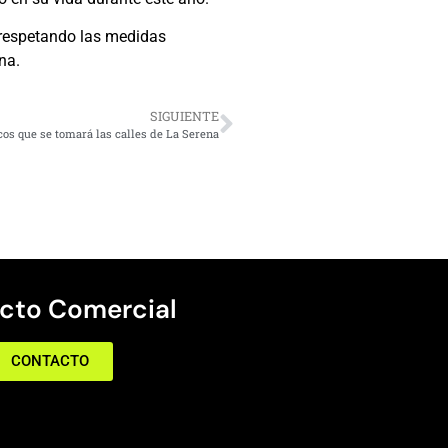
 respetando las medidas
na.
SIGUIENTE
icos que se tomará las calles de La Serena
cto Comercial
CONTACTO