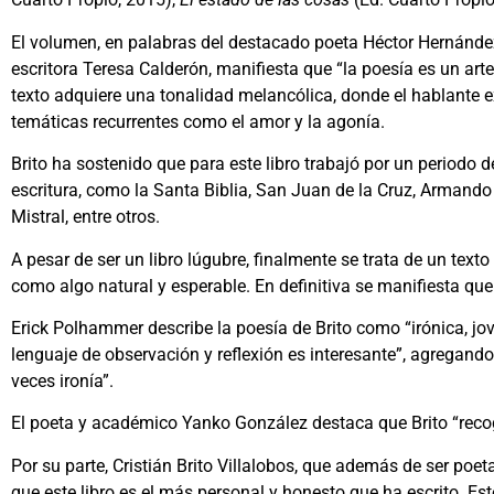
El volumen, en palabras del destacado poeta Héctor Hernández 
escritora Teresa Calderón, manifiesta que “la poesía es un arte
texto adquiere una tonalidad melancólica, donde el hablante e
temáticas recurrentes como el amor y la agonía.
Brito ha sostenido que para este libro trabajó por un periodo d
escritura, como la Santa Biblia, San Juan de la Cruz, Armando 
Mistral, entre otros.
A pesar de ser un libro lúgubre, finalmente se trata de un text
como algo natural y esperable. En definitiva se manifiesta que 
Erick Polhammer describe la poesía de Brito como “irónica, jov
lenguaje de observación y reflexión es interesante”, agregando 
veces ironía”.
El poeta y académico Yanko González destaca que Brito “reco
Por su parte, Cristián Brito Villalobos, que además de ser poet
que este libro es el más personal y honesto que ha escrito. E