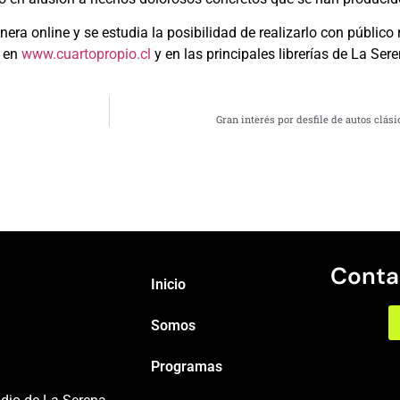
a online y se estudia la posibilidad de realizarlo con público
r en
www.cuartopropio.cl
y en las principales librerías de La Sere
Gran interés por desfile de autos clás
Conta
Inicio
Somos
Programas