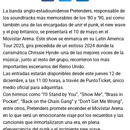
La banda anglo-estadounidense Pretenders, responsable de
los soundtracks más memorables de los ‘80 y ‘90, así como
también una de las encargadas de unir el punk, el new wave
y el pop británico, se presentará el 10 de mayo en el
Movistar Arena. Este show se enmarca en su Latin America
Tour 2025, gira precedida de un exitoso 2024 donde la
carismática Chrissie Hynde -una de las mejores voces de la
música-, junto al resto del grupo, recorrieron los más
importantes escenarios del Reino Unido.
Las entradas estarán disponibles desde este jueves 12 de
diciembre, a las 11:00 horas, a través de PuntoTicket, único
medio oficial para adquirirlas.
Con himnos como “I’ll Stand by You”, “Show Me”, “Brass in
Pocket”, “Back on the Chain Gang” y “Don’t Get Me Wrong”,
entre otros, Pretenders promete encender el Movistar Arena
en lo que será un emocionante viaje por los recuerdos y las
canciones que inmortalizaron una era, en plena
efervescencia del punk y el incipiente new wave.