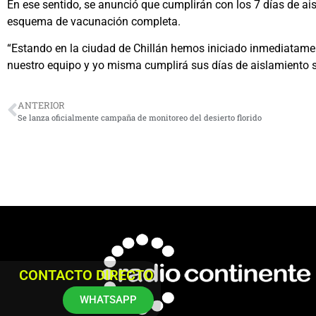
En ese sentido, se anunció que cumplirán con los 7 días de ai
esquema de vacunación completa.
“Estando en la ciudad de Chillán hemos iniciado inmediatamen
nuestro equipo y yo misma cumplirá sus días de aislamiento s
ANTERIOR
Se lanza oficialmente campaña de monitoreo del desierto florido
CONTACTO DIRECTO
WHATSAPP