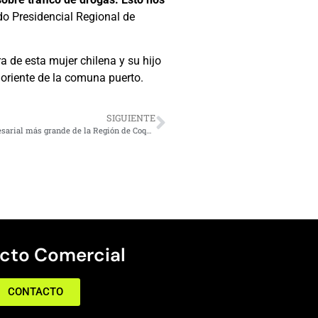
o Presidencial Regional de
a de esta mujer chilena y su hijo
r oriente de la comuna puerto.
SIGUIENTE
Invitan a participar en “Compite Sostenible”, el evento empresarial más grande de la Región de Coquimbo
cto Comercial
CONTACTO