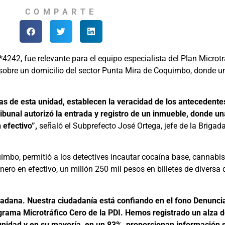
COMPARTE
42, fue relevante para el equipo especialista del Plan Microtrá
s sobre un domicilio del sector Punta Mira de Coquimbo, donde un
stas de esta unidad, establecen la veracidad de los antecedente
bunal autorizó la entrada y registro de un inmueble, donde una
 efectivo”,
señaló el Subprefecto José Ortega, jefe de la Brigad
imbo, permitió a los detectives incautar cocaína base, cannabis
nero en efectivo, un millón 250 mil pesos en billetes de diversa
adana. Nuestra ciudadanía está confiando en el fono Denunci
ograma Microtráfico Cero de la PDI. Hemos registrado un alza 
nidad y en su mayoría, en un 83%, proporcionan información s