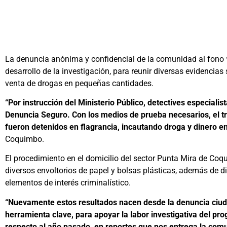
La denuncia anónima y confidencial de la comunidad al fono *42
desarrollo de la investigación, para reunir diversas evidencia
venta de drogas en pequeñas cantidades.
“Por instrucción del Ministerio Público, detectives especiali
Denuncia Seguro. Con los medios de prueba necesarios, el tri
fueron detenidos en flagrancia, incautando droga y dinero en
Coquimbo.
El procedimiento en el domicilio del sector Punta Mira de Coqu
diversos envoltorios de papel y bolsas plásticas, además de di
elementos de interés criminalístico.
“Nuevamente estos resultados nacen desde la denuncia ciud
herramienta clave, para apoyar la labor investigativa del pr
respecto al año pasado, en reportes que nos entrega la comu