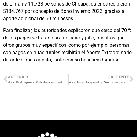
de Limarí y 11.723 personas de Choapa, quienes recibieron
$134.767 por concepto de Bono Invierno 2023, gracias al
aporte adicional de 60 mil pesos.
Para finalizar, las autoridades explicaron que cerca del 70 %
de los pagos se harán durante junio y julio, mientras que
otros grupos muy específicos, como por ejemplo, personas
con pagos en rutas rurales recibirán el Aporte Extraordinario
durante el mes agosto, junto con su beneficio habitual.
ANTERIOR
SIGUIENTE
«Los Rodriguez»: Falsificaban cédulas de identidad y se las vendían a extranjeros
A no bajar la guardia: Servicio de Salud llama a cuidarse en este invierno que recién comienza