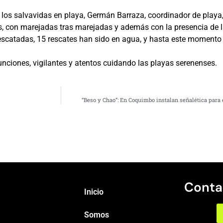
 los salvavidas en playa, Germán Barraza, coordinador de playa, 
as, con marejadas tras marejadas y además con la presencia de l
rescatadas, 15 rescates han sido en agua, y hasta este momento
unciones, vigilantes y atentos cuidando las playas serenenses.
“Beso y Chao”: En Coquimbo instalan señalética para
Conta
Inicio
Somos