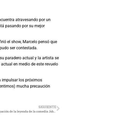
ncuentra atravesando por un
stá pasando por su mejor
irió el show, Marcelo pensó que
 pudo ser contestada.
u paradero actual y la artista se
 actual en medio de este revuelo
a impulsar los próximos
Sentimos) mucha precaución
SIGUIENTE
Bryan Adams estrenó videoclip de “KICK ASS” con la participación de la leyenda de la comedia John Cleese