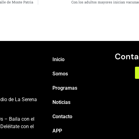
alle de Monte Patria
Con los adultos mayores inician vacunac
Conta
Inicio
Somos
Programas
adio de La Serena
Noticias
Contacto
s – Baila con el
Deléitate con el
APP