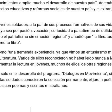
nocimientos amplía mucho el desarrollo de nuestro país”. Además
ctos educativos y reformas sociales de nuestro país y el extranj
s jóvenes soldados, a la par de sus procesos formativos de sus vi
, ya sea por pasión, vocación, curiosidad o pasatiempo de utili
do el patriotismo sin emoción regional” y añadió que “la literatur
ndito libro”.
va como “una tremenda experiencia, ya que vimos un entusiasmo m
teratura. Varios de ellos reconocieron no haber leído nunca a Mi
ntar la lectura en jóvenes, muchos de ellos, de otras regiones 
dó sólo en el desarrollo del programa “Diálogos en Movimiento”,
tas soldados conocieron la colección permanente, el jardín poéti
bros con poemas y escritos mistralianos.